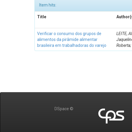
Item hits:
Title
Author(
Verificar o consumo dos grupos de
LEITE, A
alimentos da pirâmide alimentar
Jaquelin
brasileira em trabalhadoras do varejo
Roberta;
DSpace ©