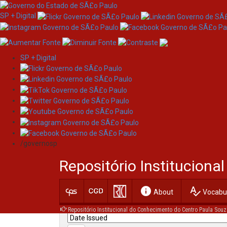
SP + Digital
SP + Digital
Skip
Search
navigation
/governosp
Search:
Repositório Institucion
for
info
spellcheck
Current filters:
About
Vocabul
Repositório Institucional do Conhecimento do Centro Paula Souz