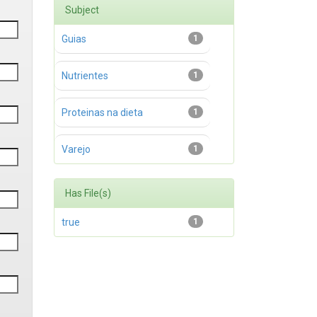
Subject
Guias
1
Nutrientes
1
Proteinas na dieta
1
Varejo
1
Has File(s)
true
1