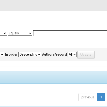
In order
Authors/record
previous
1