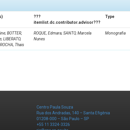
s)
???
Type
itemlist.dc.contributor.advisor???
line; BOTTER,
ROQUE, Edmara; SANTO, Marcela
Monografia
e; LIBERATO,
Nunes
 ROCHA, Thais
Centro Paula Souza
Rua dos Andradas, 140 – Santa Efigênia
01208-000 – São Paulo – SP
+55 11 3324-3326