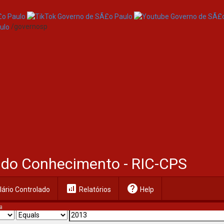
/governosp
al do Conhecimento - RIC-CPS
analytics
help
ário Controlado
Relatórios
Help
a