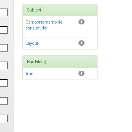
Subject
Comportamento do
1
consumidor
Layout
1
Has File(s)
true
1