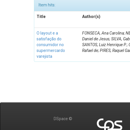
Item hits:
Title
Author(s)
O layout e a
FONSECA, Ana Carolina;
satisfação do
Daniel de Jesus; SILVA, Gab
consumidor no
SANTOS, Luiz Henrique P.;
supermercardo
Rafael de; PIRES, Raquel Ga
varejista
DSpace ©