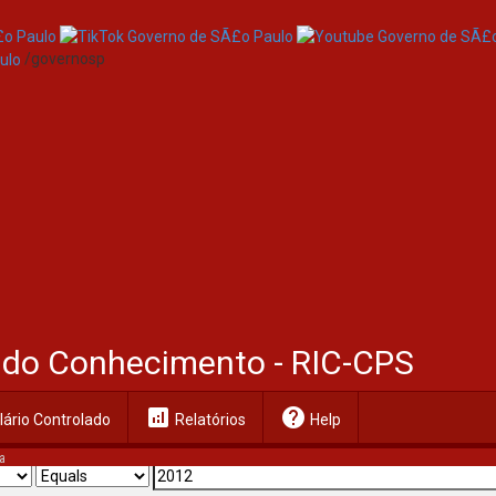
/governosp
al do Conhecimento - RIC-CPS
analytics
help
ário Controlado
Relatórios
Help
a