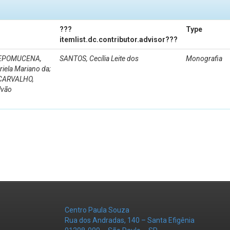
???
Type
itemlist.dc.contributor.advisor???
 NEPOMUCENA,
SANTOS, Cecília Leite dos
Monografia
riela Mariano da;
 CARVALHO,
lvão
Centro Paula Souza
Rua dos Andradas, 140 – Santa Efigênia