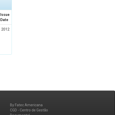
Issue
Date
2012
By Fatec Americana
CGD - Centro de Gestão