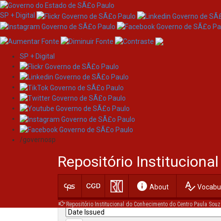
SP + Digital
SP + Digital
Skip
Search
navigation
/governosp
Search:
Repositório Institucion
for
info
spellcheck
Current filters:
About
Vocabul
Repositório Institucional do Conhecimento do Centro Paula Souz