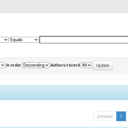
In order
Authors/record
previous
1