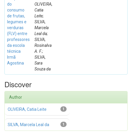
do
OLIVEIRA,
consumo
Catia
de frutas,
Leite;
legumes e
SILVA,
verduras
Marcela
(FLV) entre
Leal da;
professores
SILVA,
da escola
Rosinalva
técnica
A. F.;
Irmã
SILVA,
Agostina
Sara
Souza da
Discover
Author
OLIVEIRA, Catia Leite
1
SILVA, Marcela Leal da
1