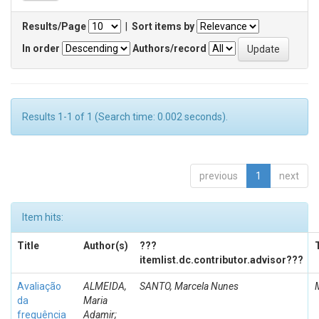
Results/Page
|
Sort items by
In order
Authors/record
Results 1-1 of 1 (Search time: 0.002 seconds).
previous
1
next
Item hits:
Title
Author(s)
???
itemlist.dc.contributor.advisor???
Avaliação
ALMEIDA,
SANTO, Marcela Nunes
da
Maria
frequência
Adamir;