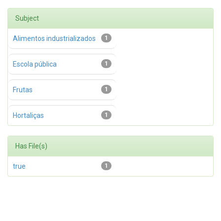
Subject
Alimentos industrializados
1
Escola pública
1
Frutas
1
Hortaliças
1
Has File(s)
true
1