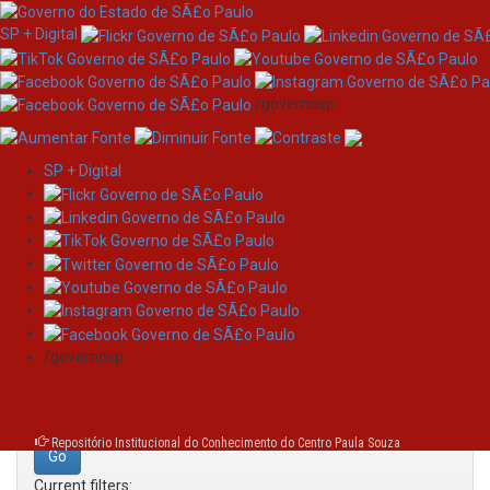
SP + Digital
/governosp
SP + Digital
Skip
Search
navigation
Search:
/governosp
for
Repositório Institucional do Conhecimento do Centro Paula Souza
Current filters: