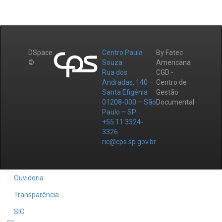
DSpace
Centro Paula
By Fatec
©
Souza
Americana
Rua dos
CGD -
Andradas, 140 –
Centro de
Santa Efigênia
Gestão
01208-000 – São
Documental
Paulo – SP
+55 11 3324-
3326
ric@cps.sp.gov.br
Ouvidoria
Transparência
SIC