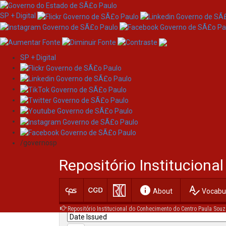
SP + Digital
SP + Digital
Skip
Search
navigation
/governosp
Search:
Repositório Institucion
for
info
spellcheck
Current filters:
About
Vocabul
Repositório Institucional do Conhecimento do Centro Paula Souz