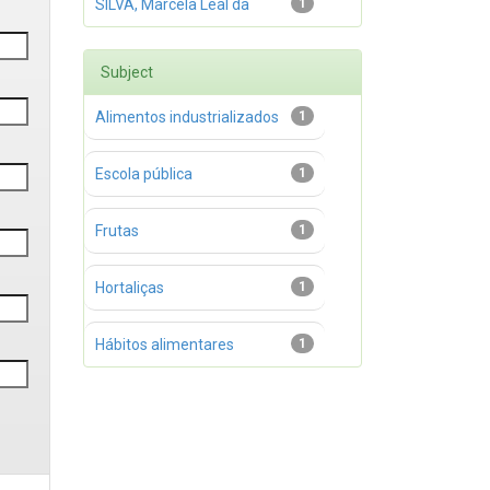
SILVA, Marcela Leal da
1
Subject
Alimentos industrializados
1
Escola pública
1
Frutas
1
Hortaliças
1
Hábitos alimentares
1