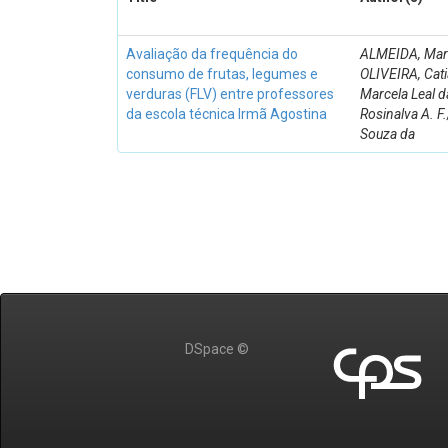
Avaliação da frequência do
ALMEIDA, Mari
consumo de frutas, legumes e
OLIVEIRA, Catia
verduras (FLV) entre professores
Marcela Leal d
da escola técnica Irmã Agostina
Rosinalva A. F.
Souza da
DSpace ©