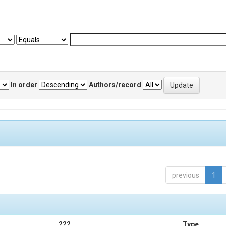
In order
Authors/record
previous
1
???
Type