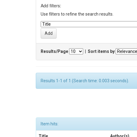
Add filters:
Use filters to refine the search results.
Results/Page
|
Sort items by
Results 1-1 of 1 (Search time: 0.003 seconds).
Item hits:
Title
Author(s)