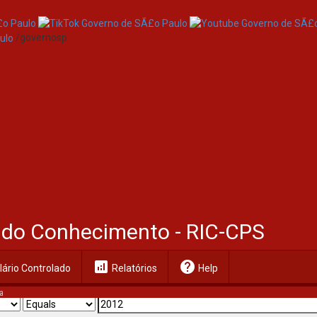
/governosp
al do Conhecimento - RIC-CPS
analytics
help
ário Controlado
Relatórios
Help
a