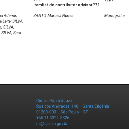
itemlist.dc.contributor.advisor???
a Adamir;
SANTO, Marcela Nunes
Monografia
 Leite; SILVA,
a; SILVA,
; SILVA, Sara
Centro Paula Souza
Rua dos Andradas, 140 – Santa Efigênia
01208-000 – São Paulo – SP
+55 11 3324-3326
ric@cps.sp.gov.br