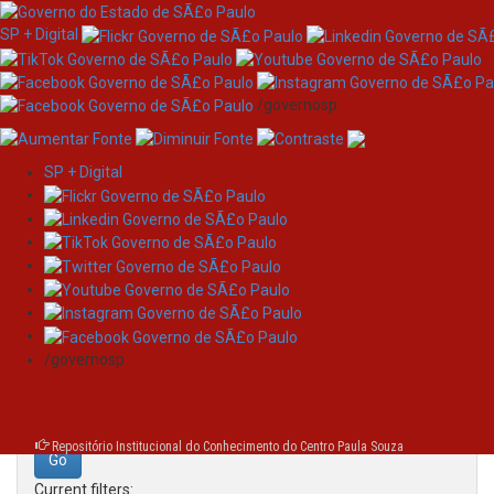
SP + Digital
/governosp
SP + Digital
Skip
Search
navigation
Search:
/governosp
for
Repositório Institucional do Conhecimento do Centro Paula Souza
Current filters: