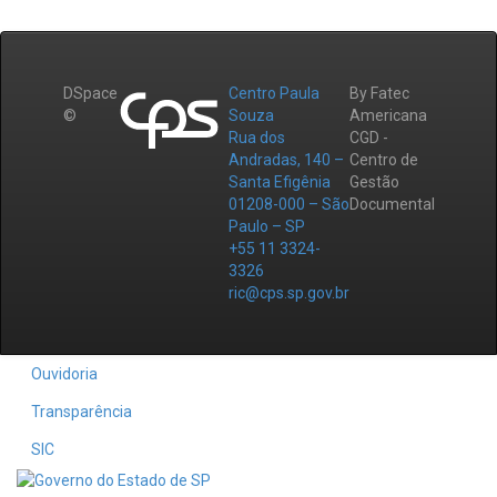
DSpace
Centro Paula
By Fatec
©
Souza
Americana
Rua dos
CGD -
Andradas, 140 –
Centro de
Santa Efigênia
Gestão
01208-000 – São
Documental
Paulo – SP
+55 11 3324-
3326
ric@cps.sp.gov.br
Ouvidoria
Transparência
SIC