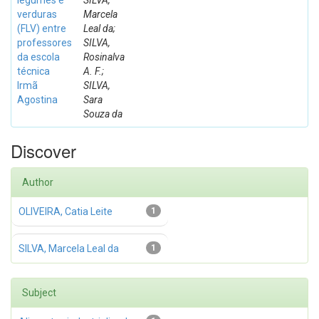
legumes e
SILVA,
verduras
Marcela
(FLV) entre
Leal da;
professores
SILVA,
da escola
Rosinalva
técnica
A. F.;
Irmã
SILVA,
Agostina
Sara
Souza da
Discover
Author
OLIVEIRA, Catia Leite
1
SILVA, Marcela Leal da
1
Subject