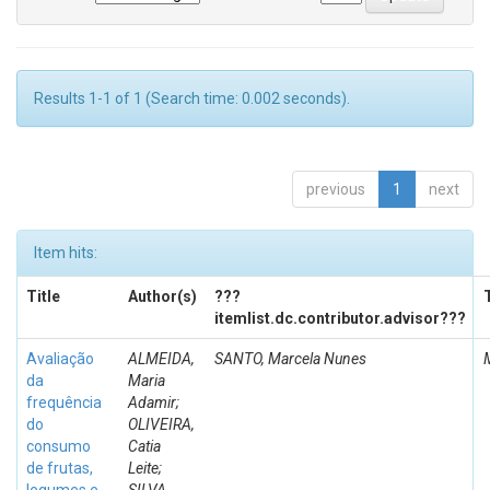
Results 1-1 of 1 (Search time: 0.002 seconds).
previous
1
next
Item hits:
Title
Author(s)
???
itemlist.dc.contributor.advisor???
Avaliação
ALMEIDA,
SANTO, Marcela Nunes
da
Maria
frequência
Adamir;
do
OLIVEIRA,
consumo
Catia
de frutas,
Leite;