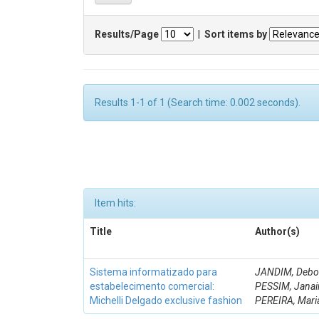
Results/Page
|
Sort items by
Results 1-1 of 1 (Search time: 0.002 seconds).
Item hits:
Title
Author(s)
Sistema informatizado para
JANDIM, Debor
estabelecimento comercial:
PESSIM, Janai
Michelli Delgado exclusive fashion
PEREIRA, Mari