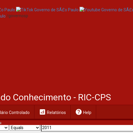
/governosp
al do Conhecimento - RIC-CPS
analytics
help
ário Controlado
Relatórios
Help
a