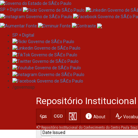
SP + Digital
SP + Digital
Skip
Search
navigation
/governosp
Search:
Repositório Institucion
for
info
spellcheck
Current filters:
About
Vocabul
Repositório Institucional do Conhecimento do Centro Paula Souz