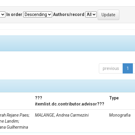
In order
Authors/record
previous
1
???
Type
itemlist.dc.contributor.advisor???
ah Rejane Paes;
MALANGE, Andrea Carmezini
Monografia
ne Landim;
ana Guilhermina