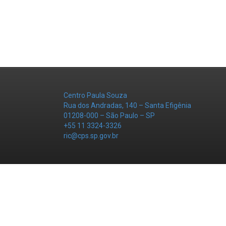
Centro Paula Souza
Rua dos Andradas, 140 – Santa Efigênia
01208-000 – São Paulo – SP
+55 11 3324-3326
ric@cps.sp.gov.br