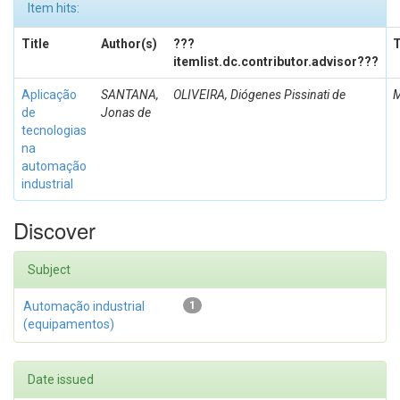
Item hits:
Title
Author(s)
???
T
itemlist.dc.contributor.advisor???
Aplicação
SANTANA,
OLIVEIRA, Diógenes Pissinati de
M
de
Jonas de
tecnologias
na
automação
industrial
Discover
Subject
Automação industrial
1
(equipamentos)
Date issued