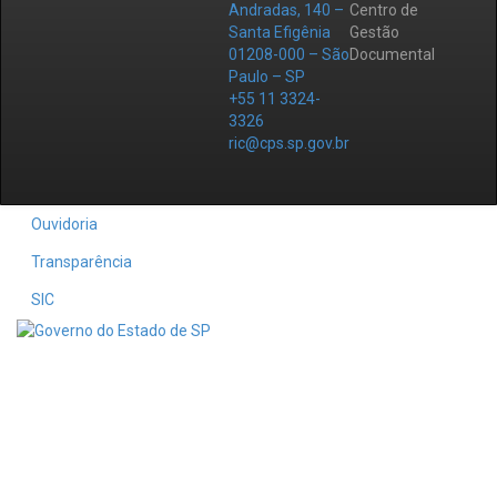
Andradas, 140 –
Centro de
Santa Efigênia
Gestão
01208-000 – São
Documental
Paulo – SP
+55 11 3324-
3326
ric@cps.sp.gov.br
Ouvidoria
Transparência
SIC