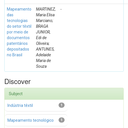
Mapeamento
MARTINEZ,
-
das
Maria Elisa
tecnologias
Marciano;
do setor têxtil
BRAGA
por meio de
JUNIOR,
documentos
Edi de
patentários
Oliveira;
depositados
ANTUNES,
no Brasil
Adelaide
Maria de
Souza
Discover
Subject
Indústria têxtil
1
Mapeamento tecnológico
1