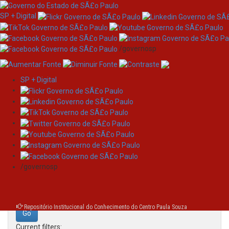
SP + Digital
/governosp
SP + Digital
Skip
Search
navigation
Search:
/governosp
for
Repositório Institucional do Conhecimento do Centro Paula Souza
Current filters: