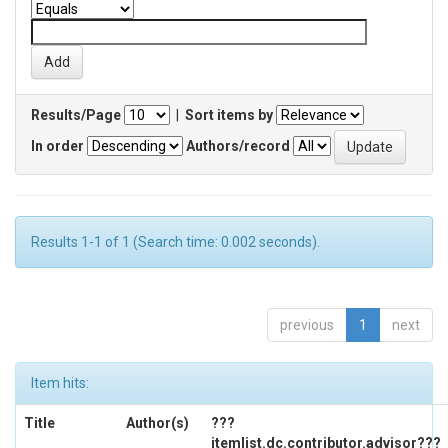
Results/Page
|
Sort items by
In order
Authors/record
Results 1-1 of 1 (Search time: 0.002 seconds).
previous
1
next
Item hits:
Title
Author(s)
???
itemlist.dc.contributor.advisor???