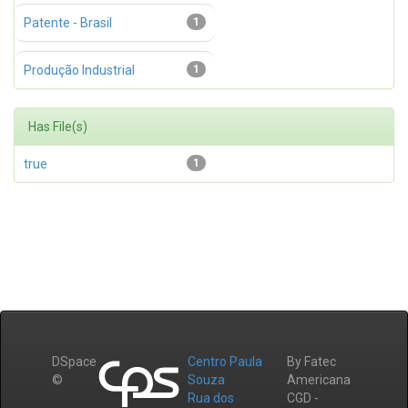
Patente - Brasil
1
Produção Industrial
1
Has File(s)
true
1
DSpace
Centro Paula
By Fatec
©
Souza
Americana
Rua dos
CGD -