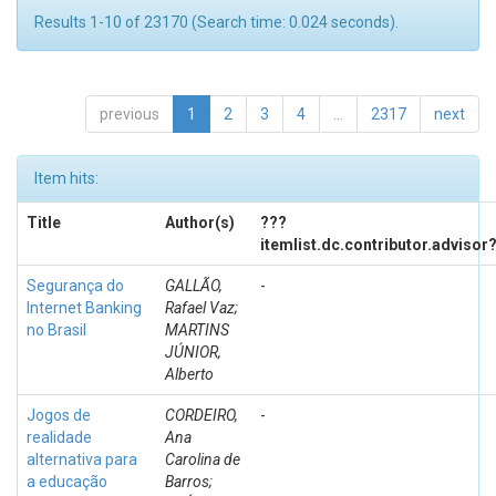
Results 1-10 of 23170 (Search time: 0.024 seconds).
previous
1
2
3
4
...
2317
next
Item hits:
Title
Author(s)
???
itemlist.dc.contributor.advisor
Segurança do
GALLÃO,
-
Internet Banking
Rafael Vaz;
no Brasil
MARTINS
JÚNIOR,
Alberto
Jogos de
CORDEIRO,
-
realidade
Ana
alternativa para
Carolina de
a educação
Barros;