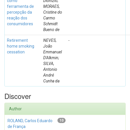
como
Dionízio;
ferramenta de
MORAES,
percepção da
Cristine do
reação dos
Carmo
consumidores
Schmidt
Bueno de
Retirement
NEVES,
-
home smoking
João
cessation
Emmanuel
D'Alkmin;
SILVA,
Antonio
André
Cunha da
Discover
Author
ROLAND, Carlos Eduardo
10
de França