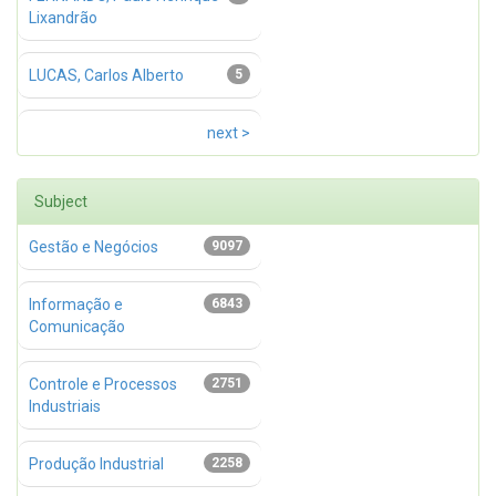
Lixandrão
LUCAS, Carlos Alberto
5
next >
Subject
Gestão e Negócios
9097
Informação e
6843
Comunicação
Controle e Processos
2751
Industriais
Produção Industrial
2258