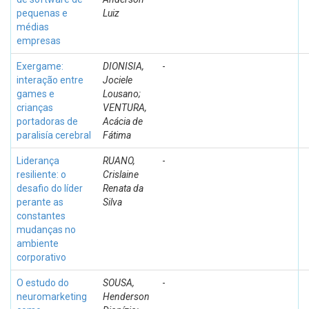
pequenas e
Luiz
médias
empresas
Exergame:
DIONISIA,
-
interação entre
Jociele
games e
Lousano;
crianças
VENTURA,
portadoras de
Acácia de
paralisía cerebral
Fátima
Liderança
RUANO,
-
resiliente: o
Crislaine
desafio do líder
Renata da
perante as
Silva
constantes
mudanças no
ambiente
corporativo
O estudo do
SOUSA,
-
neuromarketing
Henderson