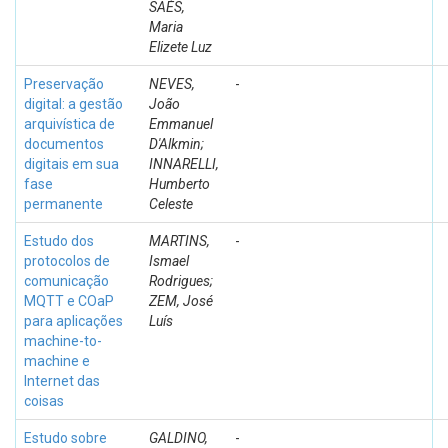
SAÉS,
Maria
Elizete Luz
Preservação
NEVES,
-
digital: a gestão
João
arquivística de
Emmanuel
documentos
D'Alkmin;
digitais em sua
INNARELLI,
fase
Humberto
permanente
Celeste
Estudo dos
MARTINS,
-
protocolos de
Ismael
comunicação
Rodrigues;
MQTT e COaP
ZEM, José
para aplicações
Luís
machine-to-
machine e
Internet das
coisas
Estudo sobre
GALDINO,
-