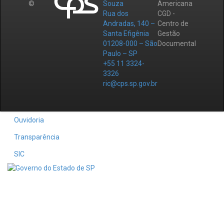
©
Souza
Americana
Rua dos
CGD -
Andradas, 140 –
Centro de
Santa Efigênia
Gestão
01208-000 – São
Documental
Paulo – SP
+55 11 3324-
3326
ric@cps.sp.gov.br
Ouvidoria
Transparência
SIC