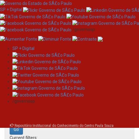
SP + Digital
/governosp
SP + Digital
Skip
Search
navigation
Search:
/governosp
for
Repositório Institucional do Conhecimento do Centro Paula Souza
Current filters: