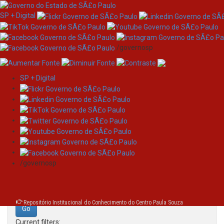
SP + Digital
/governosp
SP + Digital
Skip
Search
navigation
Search:
/governosp
for
Repositório Institucional do Conhecimento do Centro Paula Souza
Current filters: