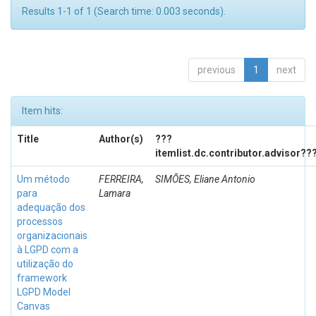
Results 1-1 of 1 (Search time: 0.003 seconds).
previous
1
next
Item hits:
Title
Author(s)
???
itemlist.dc.contributor.advisor??
Um método
FERREIRA,
SIMÕES, Eliane Antonio
para
Lamara
adequação dos
processos
organizacionais
à LGPD com a
utilização do
framework
LGPD Model
Canvas