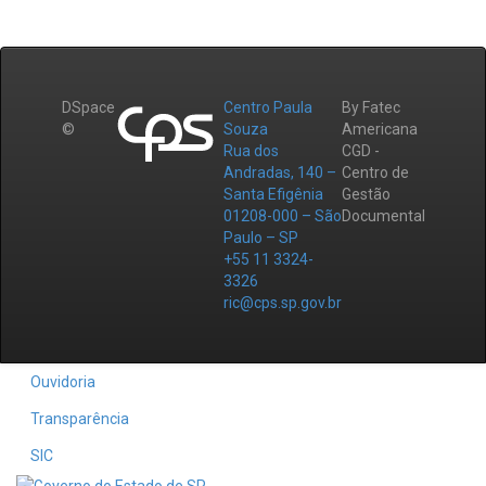
DSpace
Centro Paula
By Fatec
©
Souza
Americana
Rua dos
CGD -
Andradas, 140 –
Centro de
Santa Efigênia
Gestão
01208-000 – São
Documental
Paulo – SP
+55 11 3324-
3326
ric@cps.sp.gov.br
Ouvidoria
Transparência
SIC