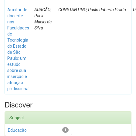
Auxiliar de
ARAGÃO,
CONSTANTINO, Paulo Roberto Prado
D
docente
Paulo
nas
Maciel da
Faculdades
Silva
de
Tecnologia
do Estado
de São
Paulo: um
estudo
sobre sua
inserção e
atuação
profissional
Discover
Subject
Educação
1