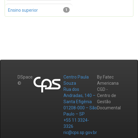
Ensino superior
1
DSpace
Centro Paula
By Fatec
©
Souza
Americana
Rua dos
CGD -
Andradas, 140 –
Centro de
Santa Efigênia
Gestão
01208-000 – São
Documental
Paulo – SP
+55 11 3324-
3326
ric@cps.sp.gov.br