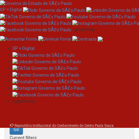
SP + Digital
/governosp
SP + Digital
Skip
Search
navigation
Search:
/governosp
for
Repositório Institucional do Conhecimento do Centro Paula Souza
Current filters: