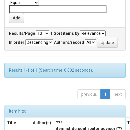
Results/Page
|
Sort items by
In order
Authors/record
Results 1-1 of 1 (Search time: 0.002 seconds).
previous
1
next
Item hits:
Title
Author(s)
???
T
itemlist.dc.contributor.advisor???