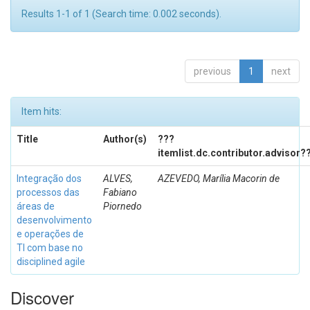
Results 1-1 of 1 (Search time: 0.002 seconds).
previous
1
next
Item hits:
Title
Author(s)
???
itemlist.dc.contributor.advisor?
Integração dos
ALVES,
AZEVEDO, Marília Macorin de
processos das
Fabiano
áreas de
Piornedo
desenvolvimento
e operações de
TI com base no
disciplined agile
Discover