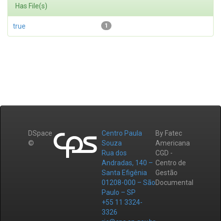
Has File(s)
true
1
DSpace
Centro Paula
By Fatec
©
Souza
Americana
Rua dos
CGD -
Andradas, 140 –
Centro de
Santa Efigênia
Gestão
01208-000 – São
Documental
Paulo – SP
+55 11 3324-
3326