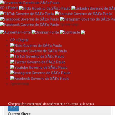
SP + Digital
/governosp
SP + Digital
Skip
Search
navigation
Search:
/governosp
for
Repositório Institucional do Conhecimento do Centro Paula Souza
Current filters: