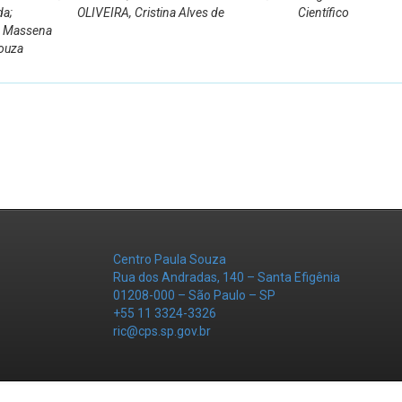
da;
OLIVEIRA, Cristina Alves de
Científico
a Massena
Souza
Centro Paula Souza
Rua dos Andradas, 140 – Santa Efigênia
01208-000 – São Paulo – SP
+55 11 3324-3326
ric@cps.sp.gov.br