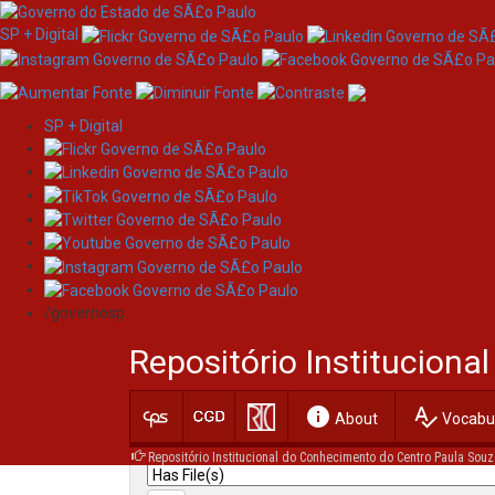
SP + Digital
SP + Digital
Skip
Search
navigation
/governosp
Search:
Repositório Institucion
for
info
spellcheck
Current filters:
About
Vocabul
Repositório Institucional do Conhecimento do Centro Paula Souz