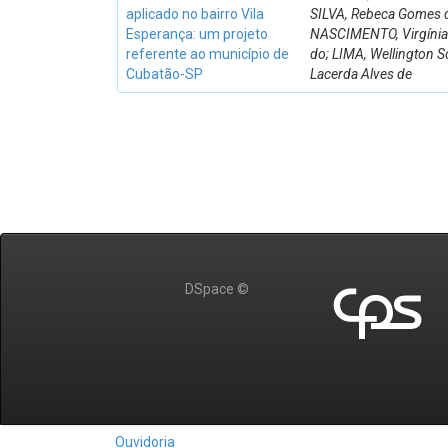
aplicado no bairro Vila
SILVA, Rebeca Gomes 
Esperança: um projeto
NASCIMENTO, Virgíni
referente ao município de
do; LIMA, Wellington 
Cubatão-SP
Lacerda Alves de
DSpace ©
Ouvidoria