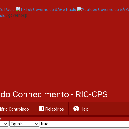
/governosp
al do Conhecimento - RIC-CPS
analytics
help
ário Controlado
Relatórios
Help
a