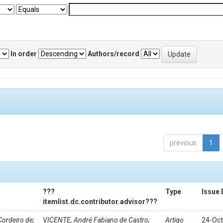
In order
Authors/record
previous
1
???
Type
Issue 
itemlist.dc.contributor.advisor???
Cordeiro de;
VICENTE, André Fabiano de Castro;
Artigo
24-Oc