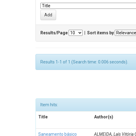
Results/Page
|
Sort items by
Results 1-1 of 1 (Search time: 0.006 seconds).
Item hits:
Title
Author(s)
Saneamento básico
ALMEIDA, Laís Vitória 