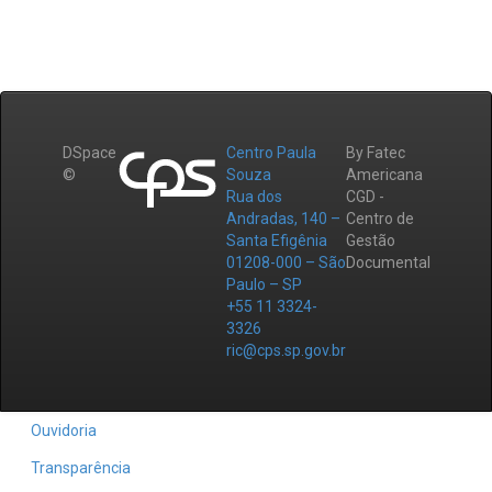
DSpace
Centro Paula
By Fatec
©
Souza
Americana
Rua dos
CGD -
Andradas, 140 –
Centro de
Santa Efigênia
Gestão
01208-000 – São
Documental
Paulo – SP
+55 11 3324-
3326
ric@cps.sp.gov.br
Ouvidoria
Transparência