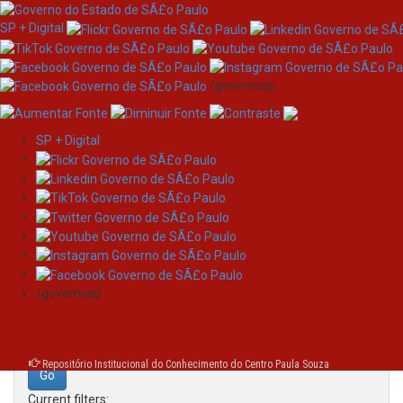
SP + Digital
/governosp
SP + Digital
Skip
Search
navigation
Search:
/governosp
for
Repositório Institucional do Conhecimento do Centro Paula Souza
Current filters: