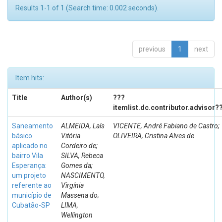
Results 1-1 of 1 (Search time: 0.002 seconds).
previous
1
next
Item hits:
Title
Author(s)
???
itemlist.dc.contributor.advisor?
Saneamento
ALMEIDA, Laís
VICENTE, André Fabiano de Castro;
básico
Vitória
OLIVEIRA, Cristina Alves de
aplicado no
Cordeiro de;
bairro Vila
SILVA, Rebeca
Esperança:
Gomes da;
um projeto
NASCIMENTO,
referente ao
Virgínia
município de
Massena do;
Cubatão-SP
LIMA,
Wellington