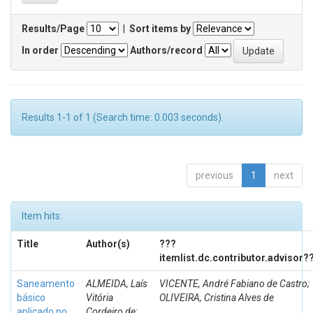
Results/Page
|
Sort items by
In order
Authors/record
Results 1-1 of 1 (Search time: 0.003 seconds).
previous
1
next
Item hits:
Title
Author(s)
???
itemlist.dc.contributor.advisor?
Saneamento
ALMEIDA, Laís
VICENTE, André Fabiano de Castro;
básico
Vitória
OLIVEIRA, Cristina Alves de
aplicado no
Cordeiro de;