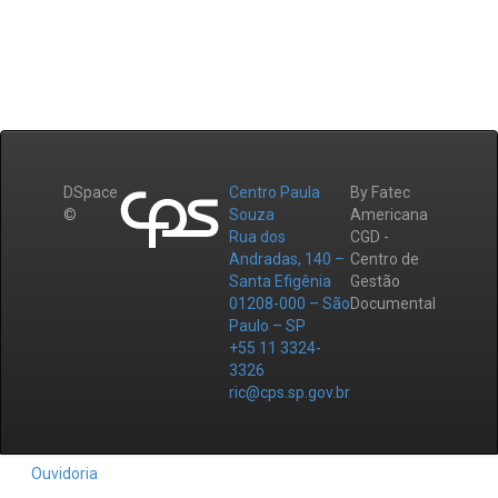
DSpace
Centro Paula
By Fatec
©
Souza
Americana
Rua dos
CGD -
Andradas, 140 –
Centro de
Santa Efigênia
Gestão
01208-000 – São
Documental
Paulo – SP
+55 11 3324-
3326
ric@cps.sp.gov.br
Ouvidoria