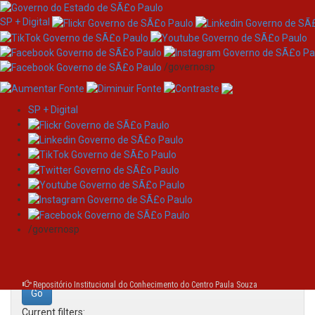
SP + Digital
/governosp
SP + Digital
Skip
Search
navigation
Search:
/governosp
for
Repositório Institucional do Conhecimento do Centro Paula Souza
Current filters: