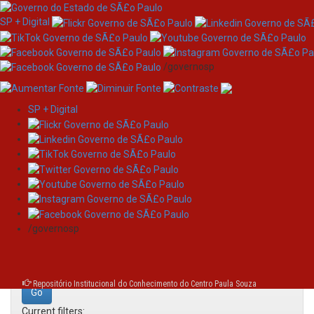
SP + Digital
/governosp
SP + Digital
Skip
Search
navigation
Search:
/governosp
for
Repositório Institucional do Conhecimento do Centro Paula Souza
Current filters: