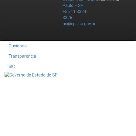
Paulo – SP
+55 11 3324-
3326
ric@cps.sp.gov.br
Ouvidoria
Transparência
SIC