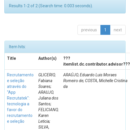
Results 1-2 of 2 (Search time: 0.003 seconds).
previous
1
next
Item hits:
Title
Author(s)
???
itemlist.dc.contributor.advisor???
Recrutamento
GLICERIO,
ARAÚJO, Eduardo Luis Moraes
e seleção
Fabiana
Romeiro de; COSTA, Michelle Cristina
através do
Soares;
da
"App
ARAUJO,
Recrutatek":
Juliana dos
tecnologia a
Santos;
favor do
FELICIANO,
recrutamento
Karen
e seleção
Leticia;
SILVA,