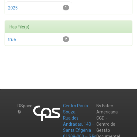
2025
1
Has File(s)
true
2
DSpace
Centro Paula
By Fatec
©
Souza
Americana
Rua dos
CGD -
Andradas, 140 –
Centro de
Santa Efigênia
Gestão
01208-000 – São
Documental