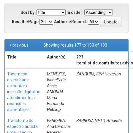
Sort by:
In order:
Results/Page
Authors/Record:
< previous
Showing results 177 to 180 of 180
Title
Author(s)
???
itemlist.dc.contributor.advi
Tánamesa:
MENEZES,
ZANQUIM, Stivi Heverton
diversidade
Isabelly de
alimentar e
Assis;
inclusão digital no
AMORIM,
atendimento a
Maria
restrições
Fernanda
alimentares
Hebling
Transtorno do
FERREIRA,
BARBOSA NETO, Amanda
espectro autista:
Ana Carolina
uma visão do
Pereira;