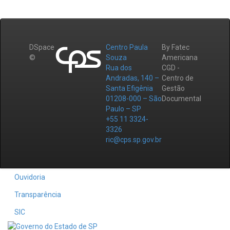
DSpace
Centro Paula
By Fatec
©
Souza
Americana
Rua dos
CGD -
Andradas, 140 –
Centro de
Santa Efigênia
Gestão
01208-000 – São
Documental
Paulo – SP
+55 11 3324-
3326
ric@cps.sp.gov.br
Ouvidoria
Transparência
SIC