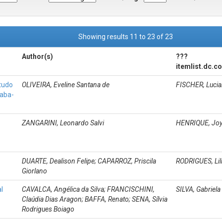
Showing results 11 to 23 of 23
Author(s)
???
itemlist.dc.c
tudo
OLIVEIRA, Eveline Santana de
FISCHER, Luci
caba-
ZANGARINI, Leonardo Salvi
HENRIQUE, Joy
DUARTE, Dealison Felipe; CAPARROZ, Priscila
RODRIGUES, Lil
Giorlano
l
CAVALCA, Angélica da Silva; FRANCISCHINI,
SILVA, Gabriela
Claúdia Dias Aragon; BAFFA, Renato; SENA, Sílvia
Rodrigues Boiago