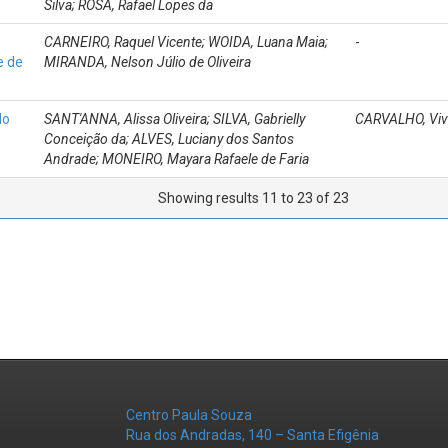
Silva; ROSA, Rafael Lopes da
CARNEIRO, Raquel Vicente; WOIDA, Luana Maia;
-
e de
MIRANDA, Nelson Júlio de Oliveira
do
SANT'ANNA, Alissa Oliveira; SILVA, Gabrielly
CARVALHO, Viv
Conceição da; ALVES, Luciany dos Santos
Andrade; MONEIRO, Mayara Rafaele de Faria
Showing results 11 to 23 of 23
Centro Paula Souza
Rua dos Andradas, 140 – Santa Efigênia