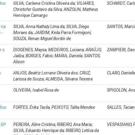
tos
SILVA, Carliene Cristina Oliveira da; VILIARES,
SCHMIDT, Carl
Christofer Gustavo da Silva; ANZOLIN, Matheus
Henrique Camargo
 na
SILVA, Anna Nathaly Lima da; SILVA, Diego
SANTOS, Marcia
 -
Moraes da; JARDIM, Keila Parra Formigoni;
SOUZA, Renan Miguel Bordin de
e o
DIOGENES, Maysa; MEDEIROS, Luciana; ARAÚJO,
ZAMPIERI, Davi
Jailza; BORGES, Fábio; MARIA, Daniela; SANTOS,
Alison
s
ANJOS, Beatriz Lorrane Oliveira dos; CRUZ,
CLARO, Danielle
Larissa de Souza; ALMEIDA, Silvana Teixeira
OLIVEIRA, Isabel Rosa de
SPIGOLON, Ana
fios
FORTES, Érika Tacila; PEIXOTO, Talita Mendes
SALLES, Tacian
-SP
PEREIRA, Aline Cristina; RIBEIRO, Ana Maria;
VESPASIANO, P
SILVA, Eduardo Henrique da; RIBEIRO, Letícia da