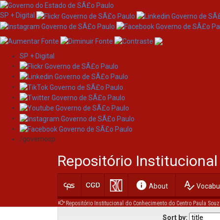
SP + Digital
SP + Digital
Skip
Browsing by Subject Ab
navigation
/governosp
Repositório Institucion
Jump to:
0-9
A
info
spellcheck
About
Vocabul
Repositório Institucional do Conhecimento do Centro Paula Souz
Sort by: