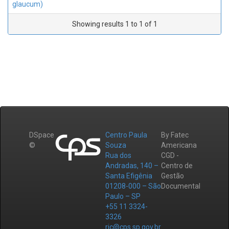
glaucum)
Showing results 1 to 1 of 1
DSpace
Centro Paula
By Fatec
©
Souza
Americana
Rua dos
CGD -
Andradas, 140 –
Centro de
Santa Efigênia
Gestão
01208-000 – São
Documental
Paulo – SP
+55 11 3324-
3326
ric@cps.sp.gov.br