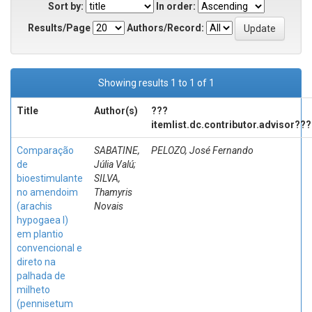
Sort by:
In order:
Results/Page
Authors/Record:
Showing results 1 to 1 of 1
Title
Author(s)
???
itemlist.dc.contributor.advisor???
Comparação
SABATINE,
PELOZO, José Fernando
de
Júlia Valú;
bioestimulante
SILVA,
no amendoim
Thamyris
(arachis
Novais
hypogaea l)
em plantio
convencional e
direto na
palhada de
milheto
(pennisetum