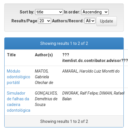
Sort by:
In order:
Results/Page
Authors/Record:
Showing results 1 to 2 of 2
Title
Author(s)
???
itemlist.dc.contributor.advisor???
Módulo
MATOS,
AMARAL, Haroldo Luiz Moretti do
odontológico
Gabriela
portátil
Otechar de
Simulador
GONÇALVES,
DWORAK, Ralf Felipe; DIMAN, Rafael
de falhas da
Demétrius de
Balan
cadeira
Souza
odontológica
Showing results 1 to 2 of 2