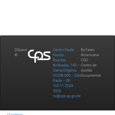
DSpace
Centro Paula
By Fatec
©
Souza
Americana
Rua dos
CGD -
Andradas, 140 –
Centro de
Santa Efigênia
Gestão
01208-000 – São
Documental
Paulo – SP
+55 11 3324-
3326
ric@cps.sp.gov.br
Ouvidoria