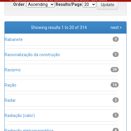
Order:
Results/Page
Showing results 1 to 20 of 314
next >
Rabanete
3
Racionalização da construção
1
Racismo
39
Ração
14
Radar
2
Radiação (calor)
1
Radiação eletromagnética
4