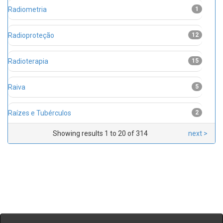
Radiometria
1
Radioproteção
12
Radioterapia
15
Raiva
5
Raízes e Tubérculos
2
Showing results 1 to 20 of 314
next >