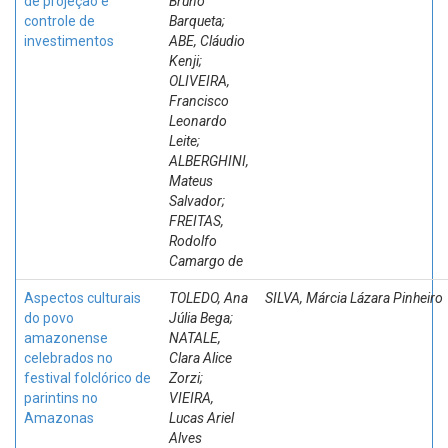
de projeção e
Bruno
controle de
Barqueta;
investimentos
ABE, Cláudio
Kenji;
OLIVEIRA,
Francisco
Leonardo
Leite;
ALBERGHINI,
Mateus
Salvador;
FREITAS,
Rodolfo
Camargo de
Aspectos culturais
TOLEDO, Ana
SILVA, Márcia Lázara Pinheiro
do povo
Júlia Bega;
amazonense
NATALE,
celebrados no
Clara Alice
festival folclórico de
Zorzi;
parintins no
VIEIRA,
Amazonas
Lucas Ariel
Alves