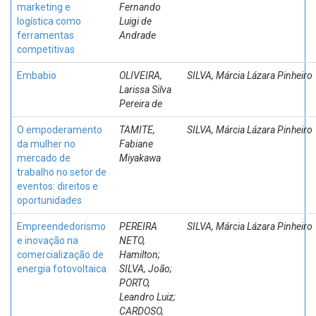
marketing e
Fernando
logística como
Luigi de
ferramentas
Andrade
competitivas
Embabio
OLIVEIRA,
SILVA, Márcia Lázara Pinheiro
Larissa Silva
Pereira de
O empoderamento
TAMITE,
SILVA, Márcia Lázara Pinheiro
da mulher no
Fabiane
mercado de
Miyakawa
trabalho no setor de
eventos: direitos e
oportunidades
Empreendedorismo
PEREIRA
SILVA, Márcia Lázara Pinheiro
e inovação na
NETO,
comercialização de
Hamilton;
energia fotovoltaica
SILVA, João;
PORTO,
Leandro Luiz;
CARDOSO,