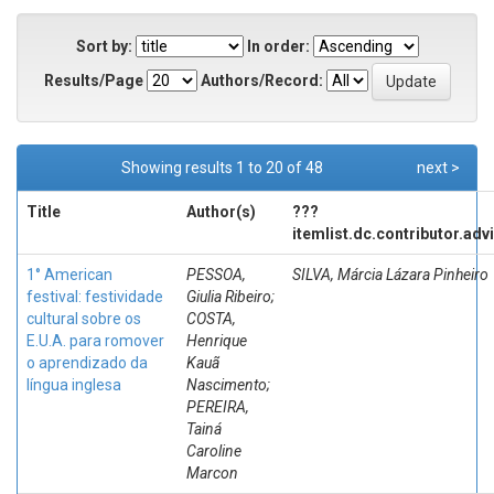
Sort by:
In order:
Results/Page
Authors/Record:
Showing results 1 to 20 of 48
next >
Title
Author(s)
???
itemlist.dc.contributor.adv
1° American
PESSOA,
SILVA, Márcia Lázara Pinheiro
festival: festividade
Giulia Ribeiro;
cultural sobre os
COSTA,
E.U.A. para romover
Henrique
o aprendizado da
Kauã
língua inglesa
Nascimento;
PEREIRA,
Tainá
Caroline
Marcon