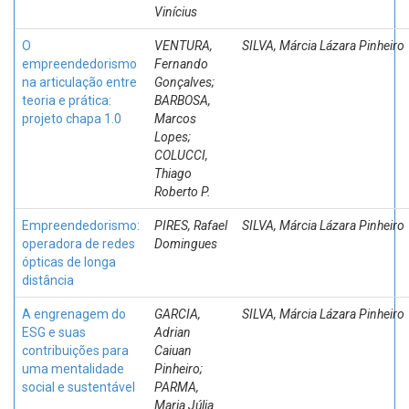
Vinícius
O
VENTURA,
SILVA, Márcia Lázara Pinheiro
empreendedorismo
Fernando
na articulação entre
Gonçalves;
teoria e prática:
BARBOSA,
projeto chapa 1.0
Marcos
Lopes;
COLUCCI,
Thiago
Roberto P.
Empreendedorismo:
PIRES, Rafael
SILVA, Márcia Lázara Pinheiro
operadora de redes
Domingues
ópticas de longa
distância
A engrenagem do
GARCIA,
SILVA, Márcia Lázara Pinheiro
ESG e suas
Adrian
contribuições para
Caiuan
uma mentalidade
Pinheiro;
social e sustentável
PARMA,
Maria Júlia