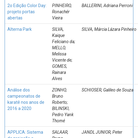
2o Edição Color Day:
PINHEIRO,
BALLERINI, Adriana Perroni
projeto portas
Ronachér
abertas
Vieira
Alterna Park
SILVA,
SILVA, Márcia Lázara Pinheiro
Kaique
Feliciano da;
MELLO,
Melissa
Vicente de;
GOMES,
Rainara
Alves
Análise dos
ZONHO,
SCHIOSER, Galileo de Souza
campeonatos de
Bruno
karatê nos anos de
Roberto;
2016 a 2020
BILINSKI,
Pedro Yank
Thomé
APPLICA: Sistema
SALAAR,
JANDL JUNIOR, Peter