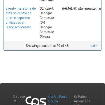
Evento maratona de
OLIVEIRA,
RAMALHO, Marianna Lamas
titãs no centro de
Henrique
artes e esportes
Gomes de;
unificados em
IOP,
Francisco Morato
Henrique
Gomes de
Oliveira
Showing results 1 to 20 of 48
next >
DSpace
Centro Paula
By Fatec
©
Souza
Americana