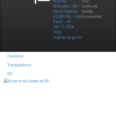
Rua dos
CGD -
Andradas, 140 –
Centro de
Santa Efigênia
Gestão
01208-000 – São
Documental
Paulo – SP
+55 11 3324-
3326
ric@cps.sp.gov.br
Ouvidoria
Transparência
SIC