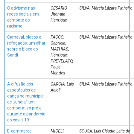
O ativismo nas
CESARIO,
SILVA, Márcia Lázara Pinheiro
redes sociais em
Jhonata
combate ao
Henrique
racismo
Carnaval, blocos e
FACCO,
SILVA, Márcia Lázara Pinheiro
refogados: um olhar
Gabriela;
sobre o bloco do
MATHIAS,
Sandi
Henrique;
PREVELATO,
Paula
Mendes
A difusão dos
GARCIA, Laís
SILVA, Márcia Lázara Pinheiro
espetáculos de
Acioli
dança no município
de Jundiaí: um
comparativo pré e
durante a pandemia
do covid-19
E-commerce,
MICELI,
SOUSA, Luís Cláudio Leite de