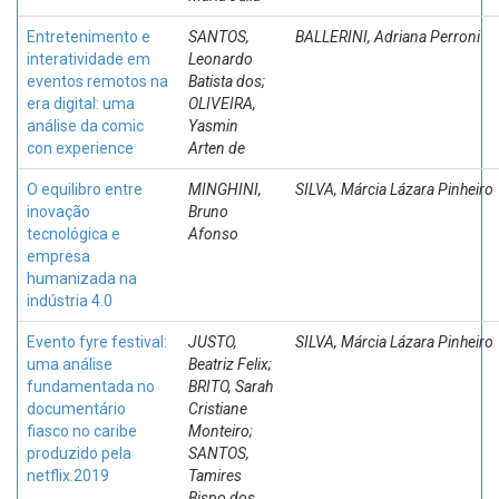
Entretenimento e
SANTOS,
BALLERINI, Adriana Perroni
interatividade em
Leonardo
eventos remotos na
Batista dos;
era digital: uma
OLIVEIRA,
análise da comic
Yasmin
con experience
Arten de
O equilibro entre
MINGHINI,
SILVA, Márcia Lázara Pinheiro
inovação
Bruno
tecnológica e
Afonso
empresa
humanizada na
indústria 4.0
Evento fyre festival:
JUSTO,
SILVA, Márcia Lázara Pinheiro
uma análise
Beatriz Felix;
fundamentada no
BRITO, Sarah
documentário
Cristiane
fiasco no caribe
Monteiro;
produzido pela
SANTOS,
netflix.2019
Tamires
Bispo dos