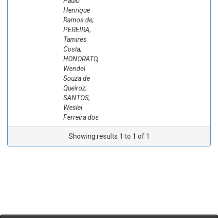
Paulo
Henrique
Ramos de;
PEREIRA,
Tamires
Costa;
HONORATO,
Wendel
Souza de
Queiroz;
SANTOS,
Weslei
Ferreira dos
Showing results 1 to 1 of 1