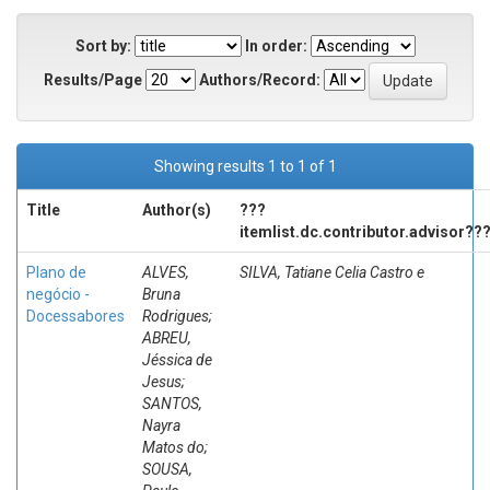
Sort by:
In order:
Results/Page
Authors/Record:
Showing results 1 to 1 of 1
Title
Author(s)
???
itemlist.dc.contributor.advisor??
Plano de
ALVES,
SILVA, Tatiane Celia Castro e
negócio -
Bruna
Docessabores
Rodrigues;
ABREU,
Jéssica de
Jesus;
SANTOS,
Nayra
Matos do;
SOUSA,