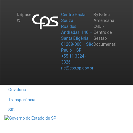
DSpace
Centro Paula
By Fatec
©
Souza
Americana
Rua dos
CGD -
Andradas, 140 –
Centro de
Santa Efigênia
Gestão
01208-000 – São
Documental
Paulo – SP
+55 11 3324-
3326
ric@cps.sp.gov.br
Ouvidoria
Transparência
SIC