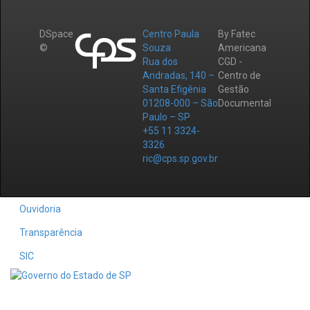
DSpace
Centro Paula
By Fatec
©
Souza
Americana
Rua dos
CGD -
Andradas, 140 –
Centro de
Santa Efigênia
Gestão
01208-000 – São
Documental
Paulo – SP
+55 11 3324-
3326
ric@cps.sp.gov.br
Ouvidoria
Transparência
SIC