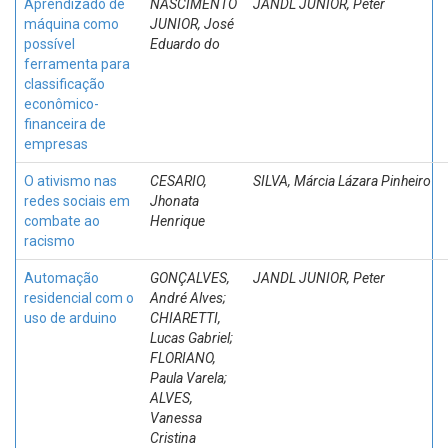
Aprendizado de
NASCIMENTO
JANDL JUNIOR, Peter
máquina como
JUNIOR, José
possível
Eduardo do
ferramenta para
classificação
econômico-
financeira de
empresas
O ativismo nas
CESARIO,
SILVA, Márcia Lázara Pinheiro
redes sociais em
Jhonata
combate ao
Henrique
racismo
Automação
GONÇALVES,
JANDL JUNIOR, Peter
residencial com o
André Alves;
uso de arduino
CHIARETTI,
Lucas Gabriel;
FLORIANO,
Paula Varela;
ALVES,
Vanessa
Cristina