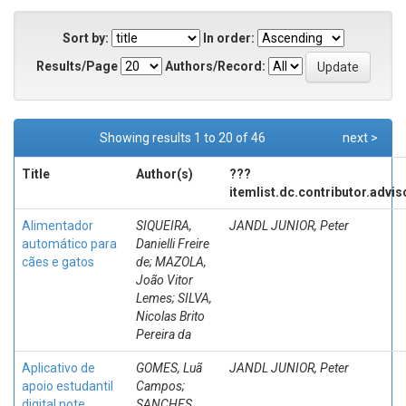
Sort by:
In order:
Results/Page
Authors/Record:
Showing results 1 to 20 of 46
next >
Title
Author(s)
???
itemlist.dc.contributor.advi
Alimentador
SIQUEIRA,
JANDL JUNIOR, Peter
automático para
Danielli Freire
cães e gatos
de; MAZOLA,
João Vitor
Lemes; SILVA,
Nicolas Brito
Pereira da
Aplicativo de
GOMES, Luã
JANDL JUNIOR, Peter
apoio estudantil
Campos;
digital note
SANCHES,