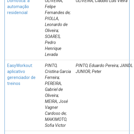
Domótica: a
OLIVEIRA,
OLIVEIRA, Cláudio Luís Vieira
automação
Felipe
residencial
Fernandes de;
PIOLLA,
Leonardo de
Oliveira;
SOARES,
Pedro
Henrique
Levada
EasyWorkout:
PINTO,
PINTO, Eduardo Pereira; JANDL
aplicativo
Cristina Garcia
JUNIOR, Peter
gerenciador de
Ferreira;
treinos
PEREIRA,
Gabriel de
Oliveira;
MEIRA, José
Vagner
Cardoso de;
MAKIMOTO,
Sofia Victor