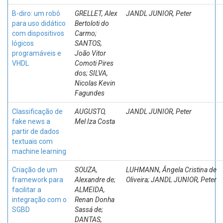
B-diro: um robô
GRELLET, Alex
JANDL JUNIOR, Peter
para uso didático
Bertoloti do
com dispositivos
Carmo;
lógicos
SANTOS,
programáveis e
João Vitor
VHDL
Comoti Pires
dos; SILVA,
Nicolas Kevin
Fagundes
Classificação de
AUGUSTO,
JANDL JUNIOR, Peter
fake news a
Mel Iza Costa
partir de dados
textuais com
machine learning
Criação de um
SOUZA,
LUHMANN, Ângela Cristina de
framework para
Alexandre de;
Oliveira; JANDL JUNIOR, Peter
facilitar a
ALMEIDA,
integração com o
Renan Donha
SGBD
Sassá de;
DANTAS,