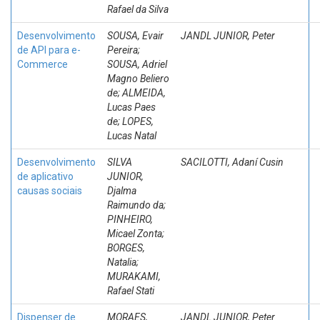
Rafael da Silva
Desenvolvimento
SOUSA, Evair
JANDL JUNIOR, Peter
de API para e-
Pereira;
Commerce
SOUSA, Adriel
Magno Beliero
de; ALMEIDA,
Lucas Paes
de; LOPES,
Lucas Natal
Desenvolvimento
SILVA
SACILOTTI, Adaní Cusin
de aplicativo
JUNIOR,
causas sociais
Djalma
Raimundo da;
PINHEIRO,
Micael Zonta;
BORGES,
Natalia;
MURAKAMI,
Rafael Stati
Dispenser de
MORAES,
JANDL JUNIOR, Peter