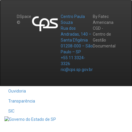
DSpace
Centro Paula
By Fatec
©
Souza
Americana
Rua dos
CGD -
Andradas, 140 –
Centro de
Santa Efigênia
Gestão
01208-000 – São
Documental
Paulo – SP
+55 11 3324-
3326
ric@cps.sp.gov.br
Ouvidoria
Transparência
SIC