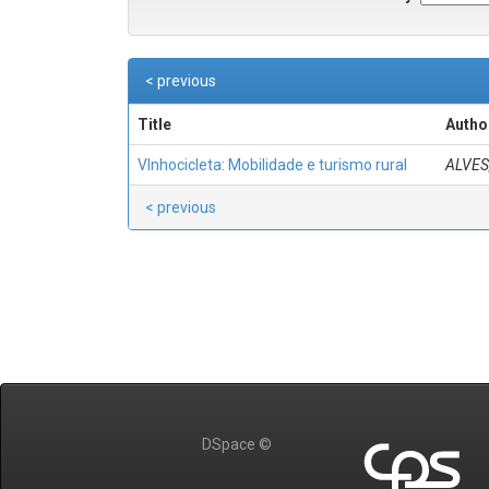
< previous
Title
Autho
VInhocicleta: Mobilidade e turismo rural
ALVES,
< previous
DSpace ©