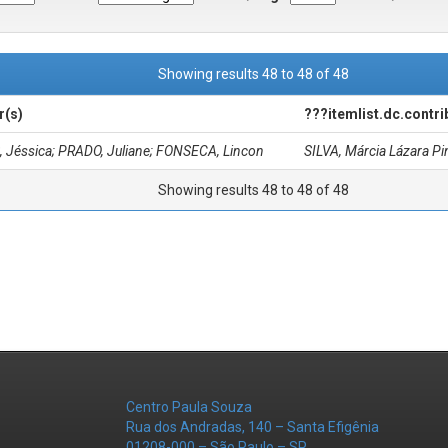
Showing results 48 to 48 of 48
r(s)
???itemlist.dc.contr
 Jéssica; PRADO, Juliane; FONSECA, Lincon
SILVA, Márcia Lázara Pi
Showing results 48 to 48 of 48
Centro Paula Souza
Rua dos Andradas, 140 – Santa Efigênia
01208-000 – São Paulo – SP