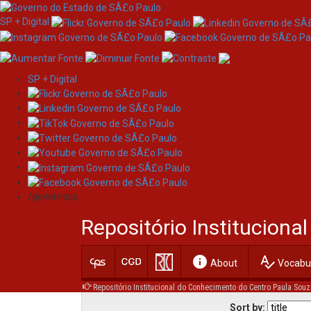
SP + Digital
SP + Digital
Skip
Browsing by Author SILV
navigation
/governosp
Repositório Institucion
Jump to:
0-9
A
info
spellcheck
About
Vocabul
Repositório Institucional do Conhecimento do Centro Paula Souz
Sort by: