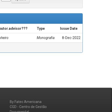
ibutor.advisor???
Type
Issue Date
nheiro
Monografia
8-Dec-2022
By Fatec Americana
CGD - Centro de Gestão
Documental