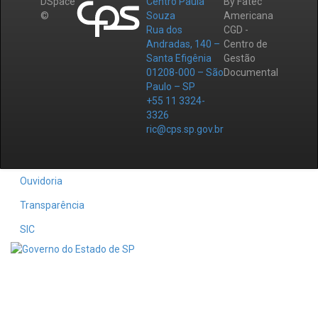
DSpace
Centro Paula
By Fatec
©
Souza
Americana
Rua dos
CGD -
Andradas, 140 –
Centro de
Santa Efigênia
Gestão
01208-000 – São
Documental
Paulo – SP
+55 11 3324-
3326
ric@cps.sp.gov.br
Ouvidoria
Transparência
SIC