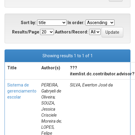
Sort by:
In order:
Results/Page
Authors/Record:
Showing results 1 to 1 of 1
Title
Author(s)
???
itemlist.dc.contributor.advisor
Sistema de
PEREIRA,
SILVA, Ewerton José da
gerenciamento
Gabryeli de
escolar
Oliveira;
SOUZA,
Jessica
Crisciele
Moreira de;
LOPES,
Felipe