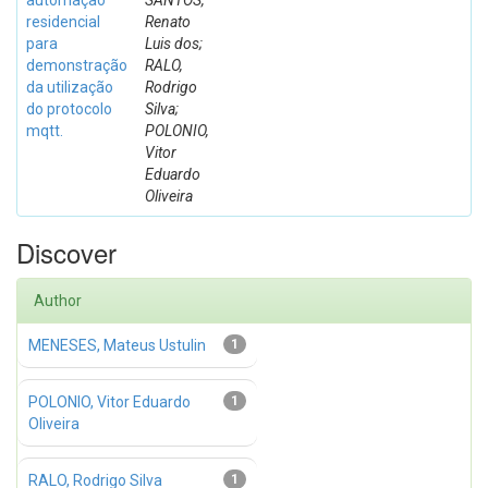
automação
SANTOS,
residencial
Renato
para
Luis dos;
demonstração
RALO,
da utilização
Rodrigo
do protocolo
Silva;
mqtt.
POLONIO,
Vitor
Eduardo
Oliveira
Discover
Author
MENESES, Mateus Ustulin
1
POLONIO, Vitor Eduardo
1
Oliveira
RALO, Rodrigo Silva
1