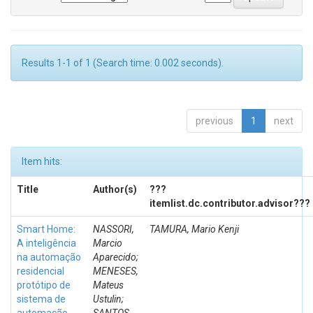
Results 1-1 of 1 (Search time: 0.002 seconds).
previous
1
next
Item hits:
Title
Author(s)
???
itemlist.dc.contributor.advisor???
Smart Home:
NASSORI,
TAMURA, Mario Kenji
A inteligência
Marcio
na automação
Aparecido;
residencial
MENESES,
protótipo de
Mateus
sistema de
Ustulin;