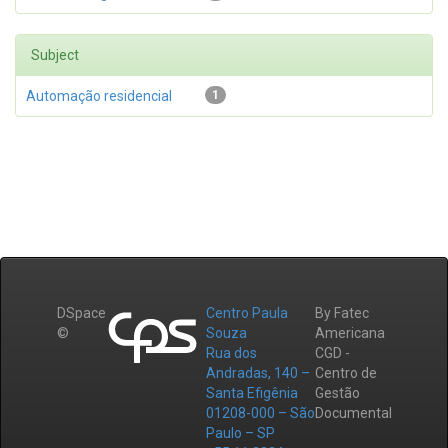
Subject
Automação residencial
1
DSpace
Centro Paula
By Fatec
©
Souza
Americana
Rua dos
CGD -
Andradas, 140 –
Centro de
Santa Efigênia
Gestão
01208-000 – São
Documental
Paulo – SP