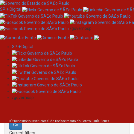
SP + Digital
/governosp
SP + Digital
Skip
Search
navigation
Search:
/governosp
for
Repositório Institucional do Conhecimento do Centro Paula Souza
Current filters: