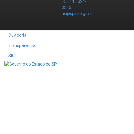
+55 11 3324-
3326
ric@cps.sp.gov.br
Ouvidoria
Transparência
SIC