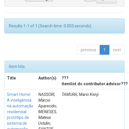
Results 1-1 of 1 (Search time: 0.003 seconds).
previous
1
next
Item hits:
Title
Author(s)
???
itemlist.dc.contributor.advisor???
Smart Home:
NASSORI,
TAMURA, Mario Kenji
A inteligência
Marcio
na automação
Aparecido;
residencial
MENESES,
protótipo de
Mateus
sistema de
Ustulin;