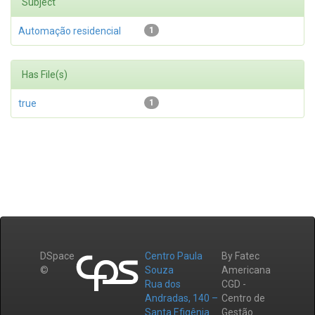
Subject
Automação residencial
1
Has File(s)
true
1
DSpace
Centro Paula
By Fatec
©
Souza
Americana
Rua dos
CGD -
Andradas, 140 –
Centro de
Santa Efigênia
Gestão