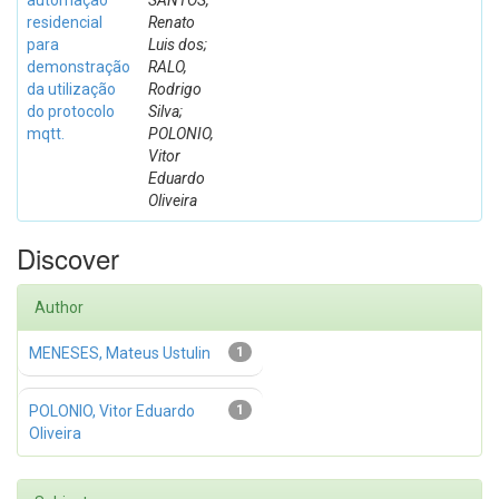
automação
SANTOS,
residencial
Renato
para
Luis dos;
demonstração
RALO,
da utilização
Rodrigo
do protocolo
Silva;
mqtt.
POLONIO,
Vitor
Eduardo
Oliveira
Discover
Author
MENESES, Mateus Ustulin
1
POLONIO, Vitor Eduardo
1
Oliveira