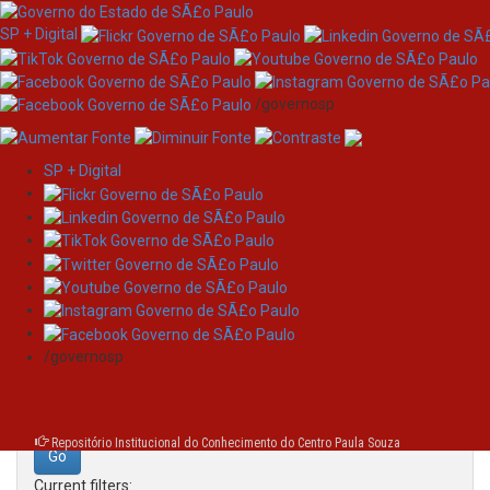
SP + Digital
/governosp
SP + Digital
Skip
Search
navigation
Search:
/governosp
for
Repositório Institucional do Conhecimento do Centro Paula Souza
Current filters: