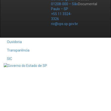
01208-000 – São
Documental
Paulo – SP
+55 11 3324-
3326
ric@cps.sp.gov.br
Ouvidoria
Transparência
SIC