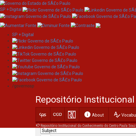
SP + Digital
SP + Digital
Skip
Search
navigation
/governosp
Search:
Repositório Institucion
for
info
spellcheck
Current filters:
About
Vocabul
Repositório Institucional do Conhecimento do Centro Paula Souz