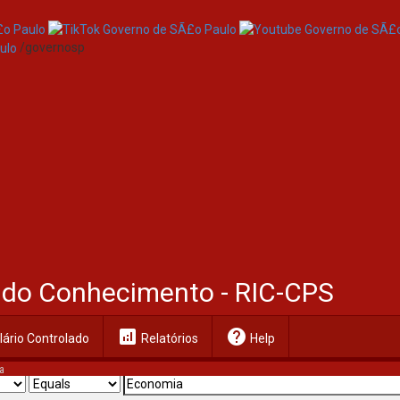
/governosp
al do Conhecimento - RIC-CPS
analytics
help
ário Controlado
Relatórios
Help
a