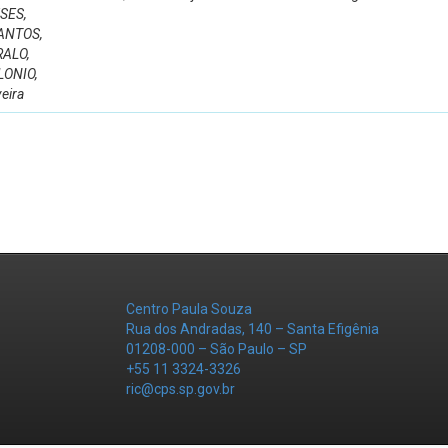
SES,
SANTOS,
RALO,
OLONIO,
veira
Centro Paula Souza
Rua dos Andradas, 140 – Santa Efigênia
01208-000 – São Paulo – SP
+55 11 3324-3326
ric@cps.sp.gov.br