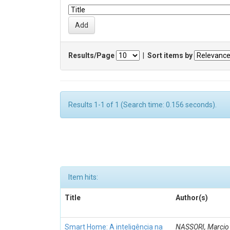
Results/Page
|
Sort items by
Results 1-1 of 1 (Search time: 0.156 seconds).
Item hits:
Title
Author(s)
Smart Home: A inteligência na
NASSORI, Marcio