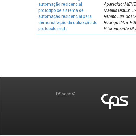
automação residencial
Aparecido; MENE
protótipo de sistema de
Mateus Ustulin; 
automação residencial para
Renato Luis dos; 
demonstração da utilização do
Rodrigo Silva; P
protocolo mqtt.
Vitor Eduardo Oli
DSpace ©