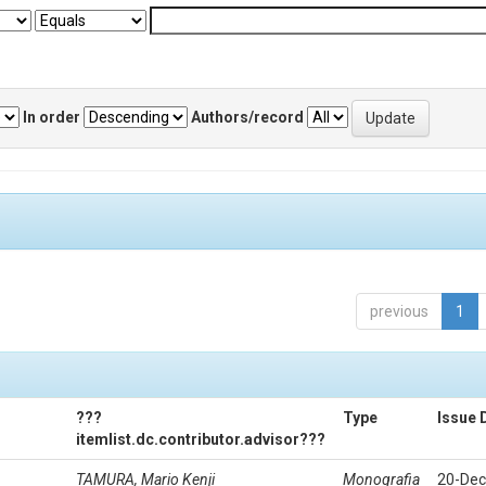
In order
Authors/record
previous
1
???
Type
Issue 
itemlist.dc.contributor.advisor???
TAMURA, Mario Kenji
Monografia
20-Dec