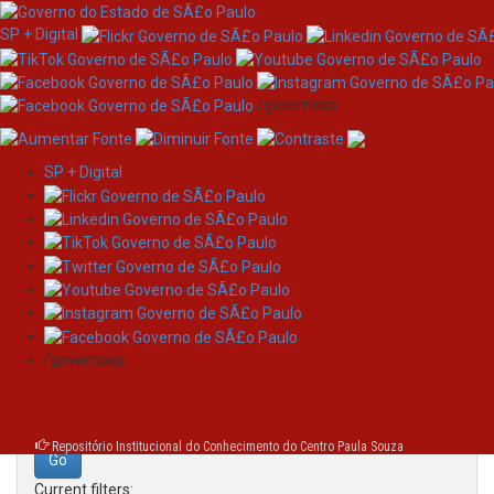
SP + Digital
/governosp
SP + Digital
Skip
Search
navigation
Search:
/governosp
for
Repositório Institucional do Conhecimento do Centro Paula Souza
Current filters: