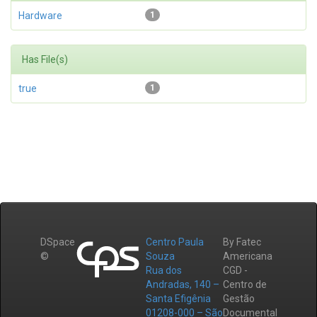
Hardware
1
Has File(s)
true
1
DSpace
Centro Paula
By Fatec
©
Souza
Americana
Rua dos
CGD -
Andradas, 140 –
Centro de
Santa Efigênia
Gestão
01208-000 – São
Documental