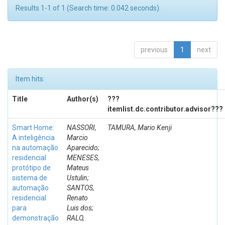
Results 1-1 of 1 (Search time: 0.042 seconds).
previous
1
next
Item hits:
Title
Author(s)
???
itemlist.dc.contributor.advisor???
Smart Home:
NASSORI,
TAMURA, Mario Kenji
A inteligência
Marcio
na automação
Aparecido;
residencial
MENESES,
protótipo de
Mateus
sistema de
Ustulin;
automação
SANTOS,
residencial
Renato
para
Luis dos;
demonstração
RALO,