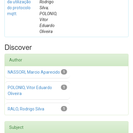
da utilização
Rodrigo
do protocolo
Silva;
mqtt.
POLONIO,
Vitor
Eduardo
Oliveira
Discover
Author
NASSORI, Marcio Aparecido
1
POLONIO, Vitor Eduardo
1
Oliveira
RALO, Rodrigo Silva
1
Subject