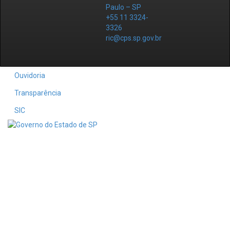
Paulo – SP
+55 11 3324-
3326
ric@cps.sp.gov.br
Ouvidoria
Transparência
SIC