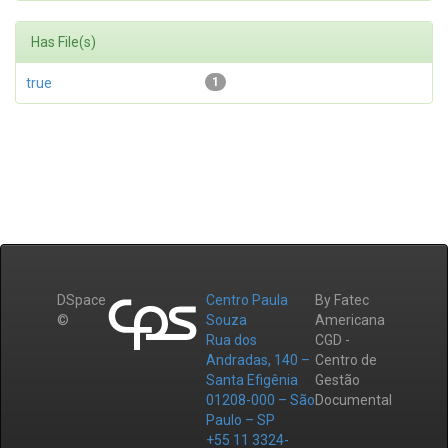
Has File(s)
true
1
DSpace
Centro Paula
By Fatec
©
Souza
Americana
Rua dos
CGD -
Andradas, 140 –
Centro de
Santa Efigênia
Gestão
01208-000 – São
Documental
Paulo – SP
+55 11 3324-