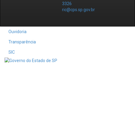
3326
ric@cps.sp.gov.br
Ouvidoria
Transparência
SIC