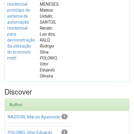
residencial
MENESES,
protótipo de
Mateus
sistema de
Ustulin;
automação
SANTOS,
residencial
Renato
para
Luis dos;
demonstração
RALO,
da utilização
Rodrigo
do protocolo
Silva;
mqtt.
POLONIO,
Vitor
Eduardo
Oliveira
Discover
Author
NASSORI, Marcio Aparecido
1
POLONIO, Vitor Eduardo
1