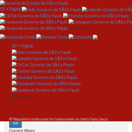
SP + Digital
/governosp
SP + Digital
Skip
Search
navigation
Search:
/governosp
for
Repositório Institucional do Conhecimento do Centro Paula Souza
Current filters: