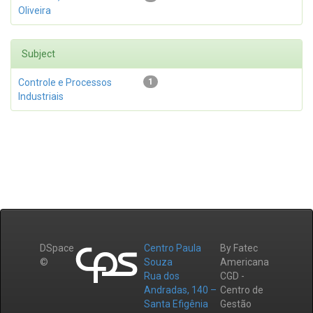
Oliveira
Subject
Controle e Processos
1
Industriais
DSpace
Centro Paula
By Fatec
©
Souza
Americana
Rua dos
CGD -
Andradas, 140 –
Centro de
Santa Efigênia
Gestão