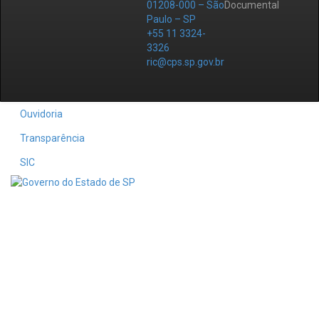
01208-000 – São
Documental
Paulo – SP
+55 11 3324-
3326
ric@cps.sp.gov.br
Ouvidoria
Transparência
SIC