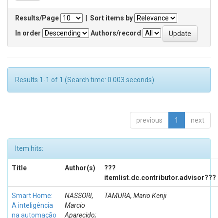
Results/Page
|
Sort items by
In order
Authors/record
Results 1-1 of 1 (Search time: 0.003 seconds).
previous
1
next
Item hits:
Title
Author(s)
???
itemlist.dc.contributor.advisor???
Smart Home:
NASSORI,
TAMURA, Mario Kenji
A inteligência
Marcio
na automação
Aparecido;