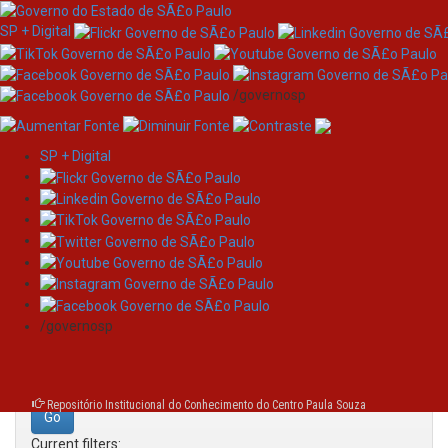
SP + Digital
/governosp
SP + Digital
Skip
Search
navigation
Search:
/governosp
for
Repositório Institucional do Conhecimento do Centro Paula Souza
Current filters: