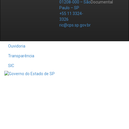
01208-000 – São
Documental
Paulo – SP
+55 11 3324-
3326
ric@cps.sp.gov.br
Ouvidoria
Transparência
SIC