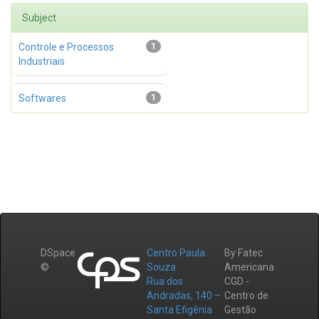
Subject
Controle e Processos
1
Industriais
Softwares
1
DSpace
Centro Paula
By Fatec
©
Souza
Americana
Rua dos
CGD -
Andradas, 140 –
Centro de
Santa Efigênia
Gestão