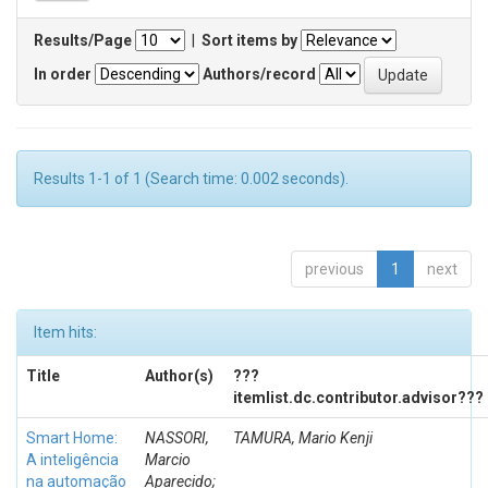
Results/Page
|
Sort items by
In order
Authors/record
Results 1-1 of 1 (Search time: 0.002 seconds).
previous
1
next
Item hits:
Title
Author(s)
???
itemlist.dc.contributor.advisor???
Smart Home:
NASSORI,
TAMURA, Mario Kenji
A inteligência
Marcio
na automação
Aparecido;