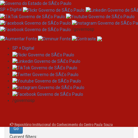
SP + Digital
/governosp
SP + Digital
Skip
Search
navigation
Search:
/governosp
for
Repositório Institucional do Conhecimento do Centro Paula Souza
Current filters: