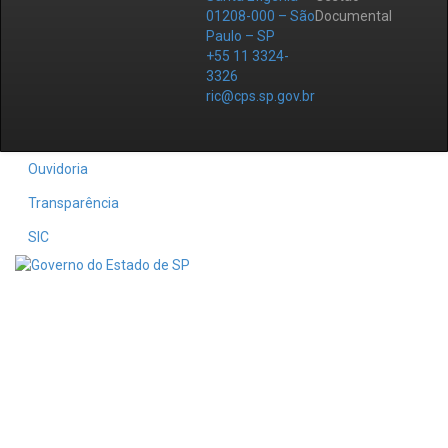
01208-000 – São
Documental
Paulo – SP
+55 11 3324-
3326
ric@cps.sp.gov.br
Ouvidoria
Transparência
SIC