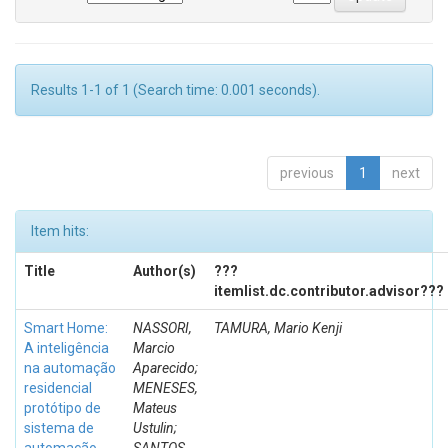
Results 1-1 of 1 (Search time: 0.001 seconds).
previous
1
next
Item hits:
Title
Author(s)
???
itemlist.dc.contributor.advisor???
Smart Home:
NASSORI,
TAMURA, Mario Kenji
A inteligência
Marcio
na automação
Aparecido;
residencial
MENESES,
protótipo de
Mateus
sistema de
Ustulin;