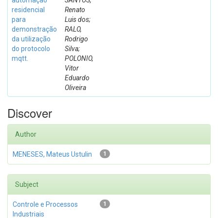
automação
SANTOS,
residencial
Renato
para
Luis dos;
demonstração
RALO,
da utilização
Rodrigo
do protocolo
Silva;
mqtt.
POLONIO,
Vitor
Eduardo
Oliveira
Discover
Author
MENESES, Mateus Ustulin
1
Subject
Controle e Processos
1
Industriais