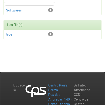
Softwares
1
Has File(s)
true
1
DSpace
Centro Paula
By Fatec
©
Souza
Americana
Rua dos
CGD -
Andradas, 140 –
Centro de
Santa Efigênia
Gestão