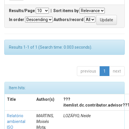
Results/Page
|
Sort items by
In order
Authors/record
Results 1-1 of 1 (Search time: 0.003 seconds).
previous
1
next
Item hits:
Title
Author(s)
???
itemlist.dc.contributor.advisor??
Relatório
MARTINS,
LOZÁPIO, Neide
ambiental
Moisés
ISO
Mota;