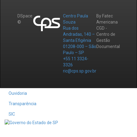
DSpace
Centro Paula
By Fatec
©
Souza
Americana
Rua dos
CGD -
Andradas, 140 –
Centro de
Santa Efigênia
Gestão
01208-000 – São
Documental
Paulo – SP
+55 11 3324-
3326
ric@cps.sp.gov.br
Ouvidoria
Transparência
SIC