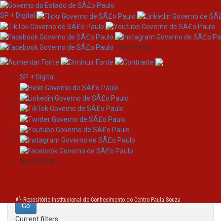
SP + Digital
/governosp
SP + Digital
Skip
Search
navigation
Search:
/governosp
for
Repositório Institucional do Conhecimento do Centro Paula Souza
Current filters: