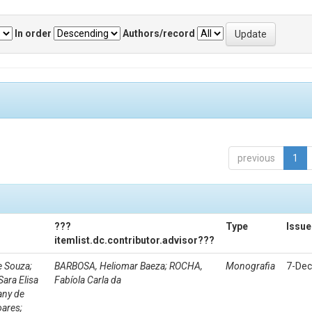
In order
Authors/record
previous
1
???
Type
Issue
itemlist.dc.contributor.advisor???
e Souza;
BARBOSA, Heliomar Baeza; ROCHA,
Monografia
7-Dec
Sara Elisa
Fabíola Carla da
any de
oares;