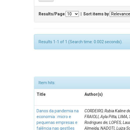
Results/Page
|
Sort items by
Results 1-1 of 1 (Search time: 0.002 seconds).
Item hits:
Title
Author(s)
Danos da pandemia na
CORDEIRO, Rubia Kaline d
economia : micro e
FRAIOLI, Ayla Pitta; LIMA, 
pequenas empresas e
Rodrigues de; LOPES, Lau
falência nas gestões
Almeida; NADOTI, Luiza S