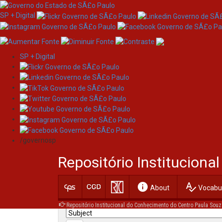
SP + Digital
SP + Digital
Skip
Search
navigation
/governosp
Search:
Repositório Institucion
for
info
spellcheck
Current filters:
About
Vocabul
Repositório Institucional do Conhecimento do Centro Paula Souz