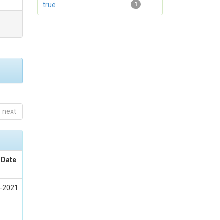
true
1
next
 Date
-2021