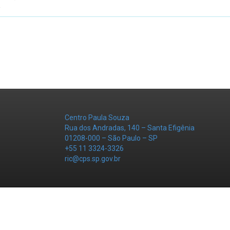
o
Centro Paula Souza
Rua dos Andradas, 140 – Santa Efigênia
01208-000 – São Paulo – SP
+55 11 3324-3326
ric@cps.sp.gov.br