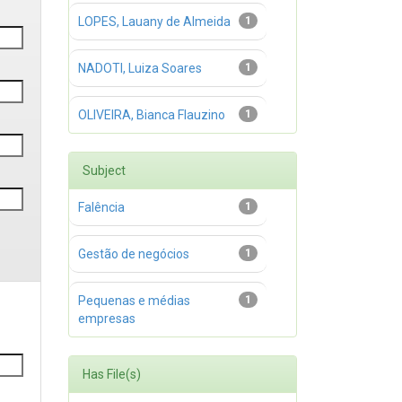
LOPES, Lauany de Almeida
1
NADOTI, Luiza Soares
1
OLIVEIRA, Bianca Flauzino
1
Subject
Falência
1
Gestão de negócios
1
Pequenas e médias
1
empresas
Has File(s)