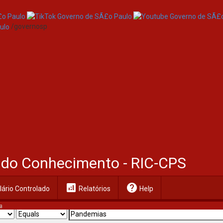
/governosp
al do Conhecimento - RIC-CPS
analytics
help
ário Controlado
Relatórios
Help
a