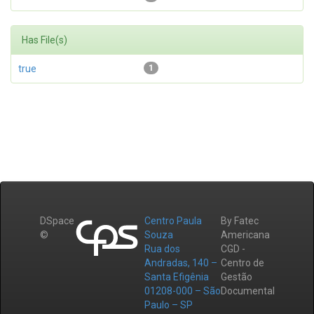
Has File(s)
true
1
DSpace
Centro Paula
By Fatec
©
Souza
Americana
Rua dos
CGD -
Andradas, 140 –
Centro de
Santa Efigênia
Gestão
01208-000 – São
Documental
Paulo – SP