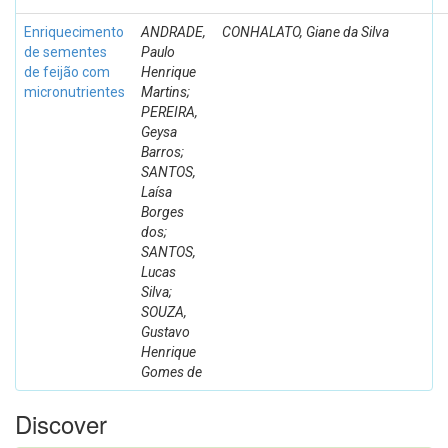
Enriquecimento
ANDRADE,
CONHALATO, Giane da Silva
de sementes
Paulo
de feijão com
Henrique
micronutrientes
Martins;
PEREIRA,
Geysa
Barros;
SANTOS,
Laísa
Borges
dos;
SANTOS,
Lucas
Silva;
SOUZA,
Gustavo
Henrique
Gomes de
Discover