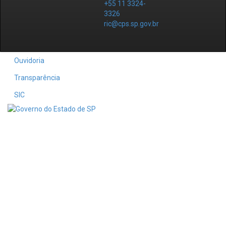
+55 11 3324-
3326
ric@cps.sp.gov.br
Ouvidoria
Transparência
SIC