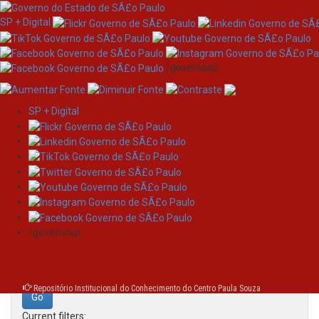
SP + Digital
/governosp
SP + Digital
Skip
Search
navigation
Search:
/governosp
for
Repositório Institucional do Conhecimento do Centro Paula Souza
Current filters: