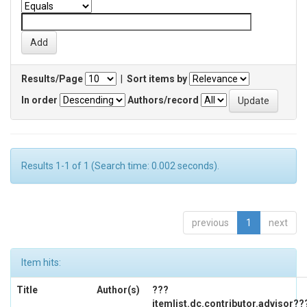
Results/Page
|
Sort items by
In order
Authors/record
Results 1-1 of 1 (Search time: 0.002 seconds).
previous
1
next
Item hits:
Title
Author(s)
???
itemlist.dc.contributor.advisor??