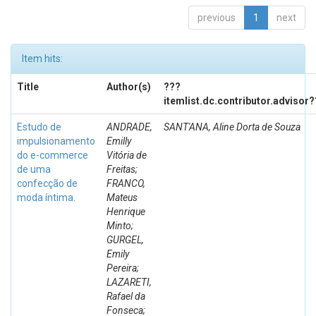
previous
1
next
Item hits:
Title
Author(s)
???
itemlist.dc.contributor.advisor
Estudo de
ANDRADE,
SANT'ANA, Aline Dorta de Souza
impulsionamento
Emilly
do e-commerce
Vitória de
de uma
Freitas;
confecção de
FRANCO,
moda íntima.
Mateus
Henrique
Minto;
GURGEL,
Emily
Pereira;
LAZARETI,
Rafael da
Fonseca;