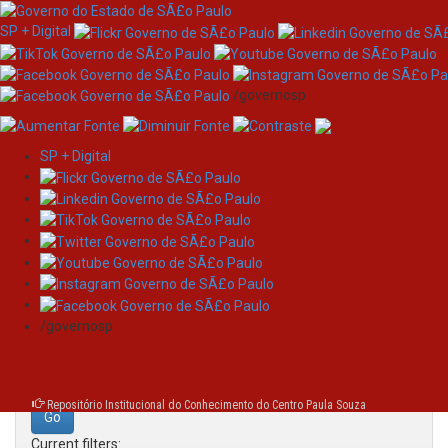
SP + Digital
/governosp
SP + Digital
Skip
Search
navigation
Search:
/governosp
for
Repositório Institucional do Conhecimento do Centro Paula Souza
Current filters: