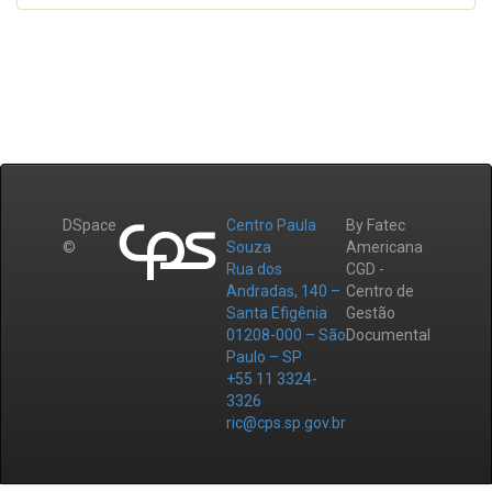
DSpace
Centro Paula
By Fatec
©
Souza
Americana
Rua dos
CGD -
Andradas, 140 –
Centro de
Santa Efigênia
Gestão
01208-000 – São
Documental
Paulo – SP
+55 11 3324-
3326
ric@cps.sp.gov.br