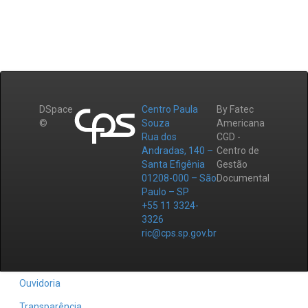
DSpace
Centro Paula
By Fatec
©
Souza
Americana
Rua dos
CGD -
Andradas, 140 –
Centro de
Santa Efigênia
Gestão
01208-000 – São
Documental
Paulo – SP
+55 11 3324-
3326
ric@cps.sp.gov.br
Ouvidoria
Transparência