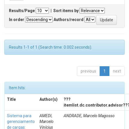
Results/Page
|
Sort items by
In order
Authors/record
Results 1-1 of 1 (Search time: 0.002 seconds).
previous
1
next
Item hits:
Title
Author(s)
???
itemlist.dc.contributor.advisor??
Sistema para
AMEDI,
ANDRADE, Marcelo Magosso
gerenciamento
Marcelo
de cargas:
Vinícius