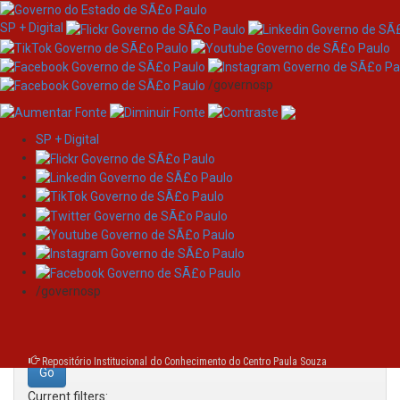
SP + Digital
/governosp
SP + Digital
Skip
Search
navigation
Search:
/governosp
for
Repositório Institucional do Conhecimento do Centro Paula Souza
Current filters: