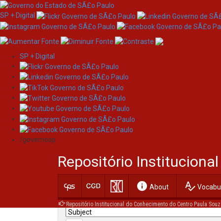
SP + Digital
SP + Digital
Skip
Search
navigation
/governosp
Search:
Repositório Institucion
for
info
spellcheck
Current filters:
About
Vocabul
Repositório Institucional do Conhecimento do Centro Paula Souz