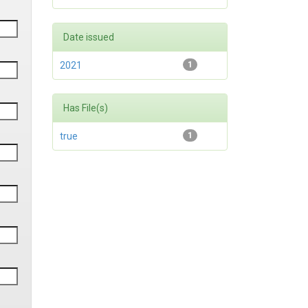
Date issued
2021
1
Has File(s)
true
1