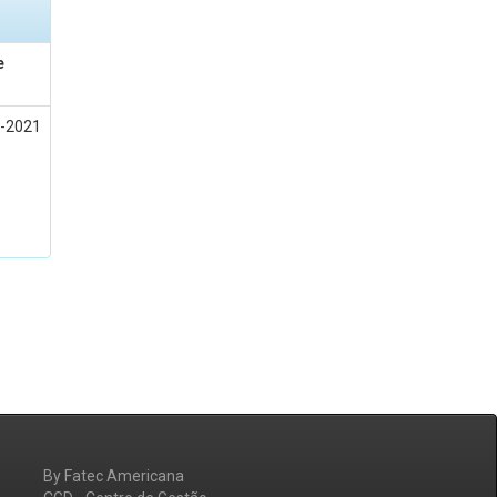
e
l-2021
By Fatec Americana