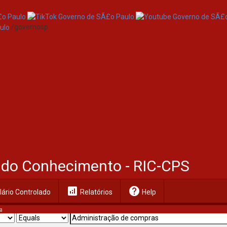
/governosp
al do Conhecimento - RIC-CPS
analytics
help
ário Controlado
Relatórios
Help
a