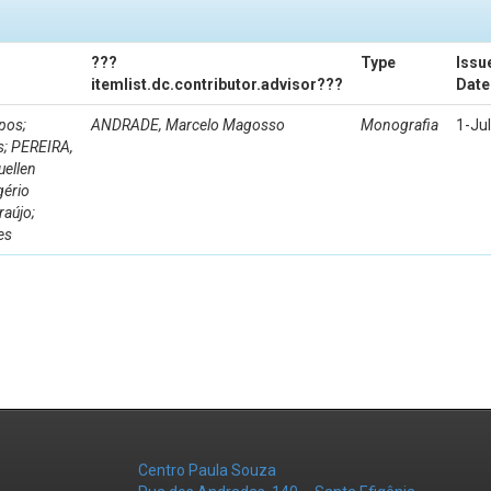
???
Type
Issu
itemlist.dc.contributor.advisor???
Date
pos;
ANDRADE, Marcelo Magosso
Monografia
1-Ju
s; PEREIRA,
uellen
gério
raújo;
es
Centro Paula Souza