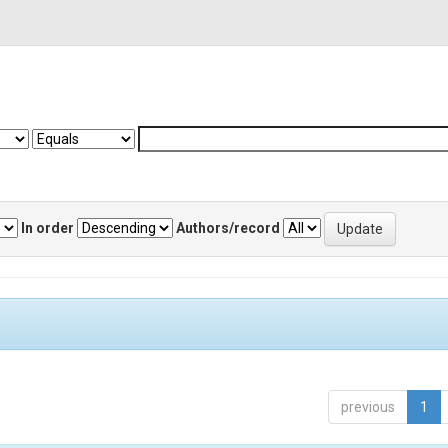
In order
Authors/record
previous
1