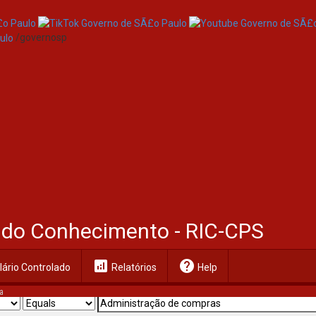
/governosp
al do Conhecimento - RIC-CPS
analytics
help
ário Controlado
Relatórios
Help
a