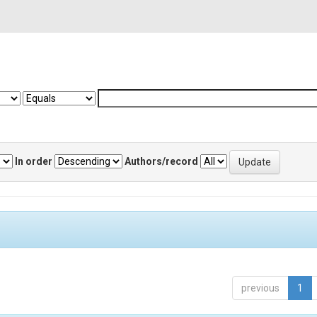
In order
Authors/record
previous
1