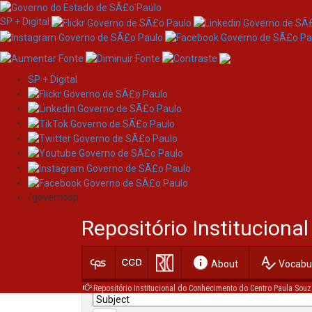
SP + Digital
SP + Digital
Skip
Search
navigation
/governosp
Search:
Repositório Institucion
for
info
spellcheck
Current filters:
About
Vocabul
Repositório Institucional do Conhecimento do Centro Paula Souz