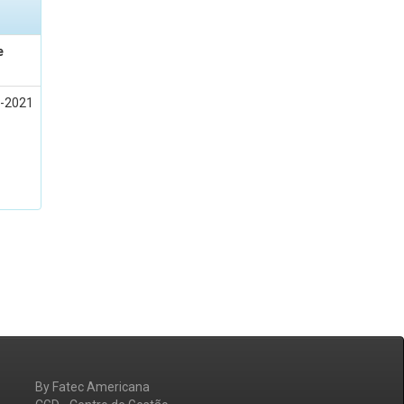
e
l-2021
By Fatec Americana