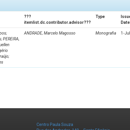
???
Type
Issu
itemlist.dc.contributor.advisor???
Date
pos;
ANDRADE, Marcelo Magosso
Monografia
1-Ju
s; PEREIRA,
uellen
gério
raújo;
es
Centro Paula Souza