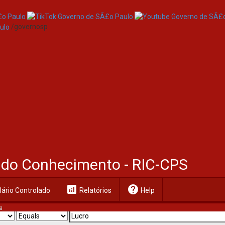
/governosp
al do Conhecimento - RIC-CPS
analytics
help
ário Controlado
Relatórios
Help
a