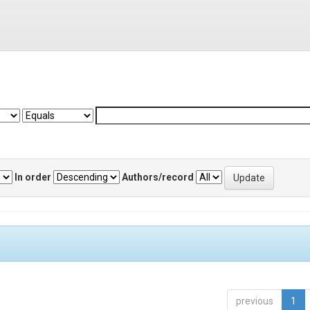
In order
Authors/record
previous
1