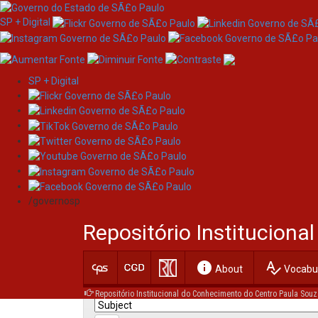
SP + Digital
SP + Digital
Skip
Search
navigation
/governosp
Search:
Repositório Institucion
for
info
spellcheck
Current filters:
About
Vocabul
Repositório Institucional do Conhecimento do Centro Paula Souz