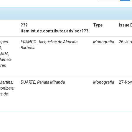
???
Type
Issue 
itemlist.dc.contributor.advisor???
opes;
FRANCO, Jacqueline de Almeida
Monografia
26-Jun
A,
Barbosa
ARDA,
 Pâmela
ires
artins;
DUARTE, Renata Miranda
Monografia
27-Nov
onizete;
s de;