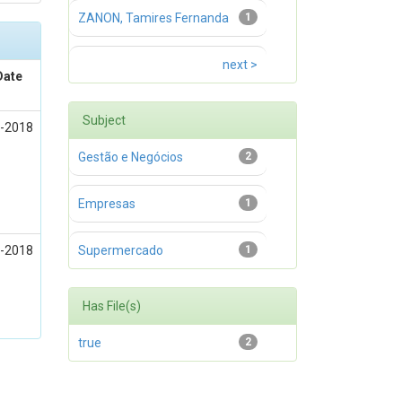
ZANON, Tamires Fernanda
1
next >
Date
Subject
-2018
Gestão e Negócios
2
Empresas
1
-2018
Supermercado
1
Has File(s)
true
2