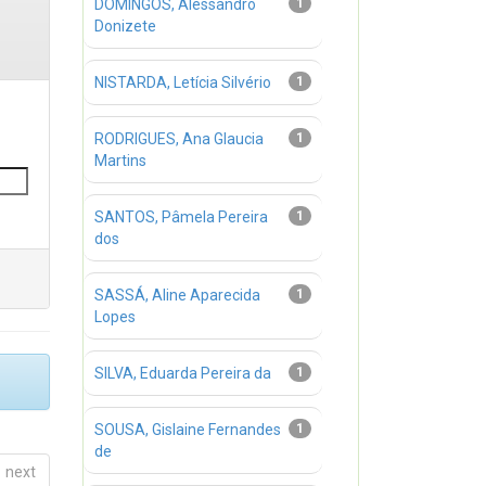
DOMINGOS, Alessandro
1
Donizete
NISTARDA, Letícia Silvério
1
RODRIGUES, Ana Glaucia
1
Martins
SANTOS, Pâmela Pereira
1
dos
SASSÁ, Aline Aparecida
1
Lopes
SILVA, Eduarda Pereira da
1
SOUSA, Gislaine Fernandes
1
de
next