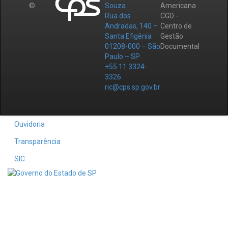
©
Souza
Americana
Rua dos
CGD -
Andradas, 140 –
Centro de
Santa Efigênia
Gestão
01208-000 – São
Documental
Paulo – SP
+55 11 3324-
3326
ric@cps.sp.gov.br
Ouvidoria
Transparência
SIC