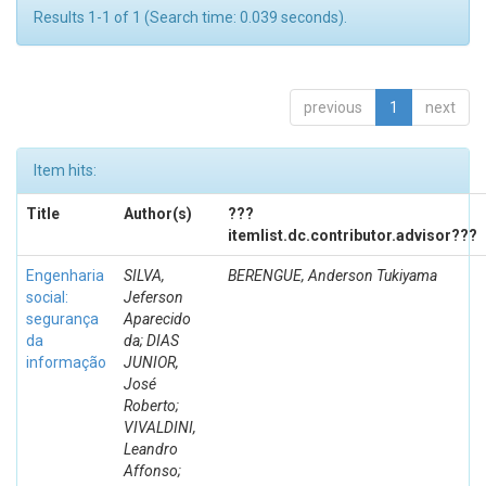
Results 1-1 of 1 (Search time: 0.039 seconds).
previous
1
next
Item hits:
Title
Author(s)
???
itemlist.dc.contributor.advisor???
Engenharia
SILVA,
BERENGUE, Anderson Tukiyama
social:
Jeferson
segurança
Aparecido
da
da; DIAS
informação
JUNIOR,
José
Roberto;
VIVALDINI,
Leandro
Affonso;