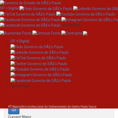
SP + Digital
/governosp
SP + Digital
Skip
Search
navigation
Search:
/governosp
for
Repositório Institucional do Conhecimento do Centro Paula Souza
Current filters: