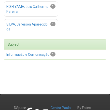
NISHIYAMA, Luis Guilherme
1
Pereira
SILVA, Jeferson Aparecido
1
da
Subject
Informação e Comunicação
1
DSpace
Centro Paula
By Fatec