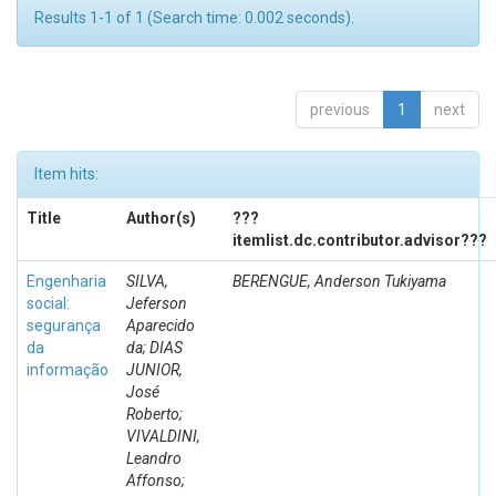
Results 1-1 of 1 (Search time: 0.002 seconds).
previous
1
next
Item hits:
Title
Author(s)
???
itemlist.dc.contributor.advisor???
Engenharia
SILVA,
BERENGUE, Anderson Tukiyama
social:
Jeferson
segurança
Aparecido
da
da; DIAS
informação
JUNIOR,
José
Roberto;
VIVALDINI,
Leandro
Affonso;