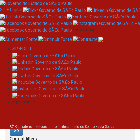
SP + Digital
/governosp
SP + Digital
Skip
Search
navigation
Search:
/governosp
for
Repositório Institucional do Conhecimento do Centro Paula Souza
Current filters: