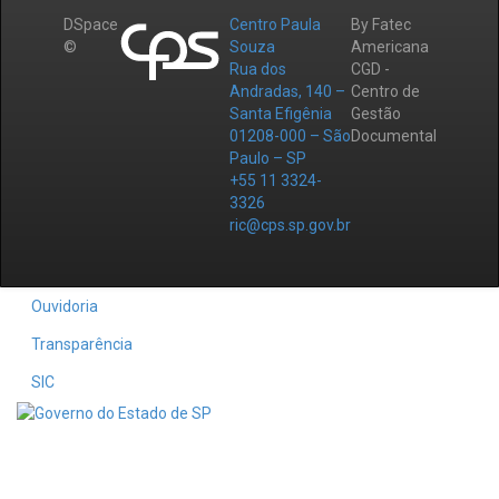
DSpace
Centro Paula
By Fatec
©
Souza
Americana
Rua dos
CGD -
Andradas, 140 –
Centro de
Santa Efigênia
Gestão
01208-000 – São
Documental
Paulo – SP
+55 11 3324-
3326
ric@cps.sp.gov.br
Ouvidoria
Transparência
SIC