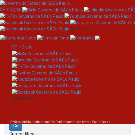
SP + Digital
/governosp
SP + Digital
Skip
Search
navigation
Search:
/governosp
for
Repositório Institucional do Conhecimento do Centro Paula Souza
Current filters: