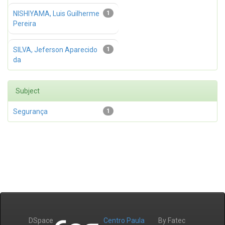
NISHIYAMA, Luis Guilherme
1
Pereira
SILVA, Jeferson Aparecido
1
da
Subject
Segurança
1
DSpace
Centro Paula
By Fatec