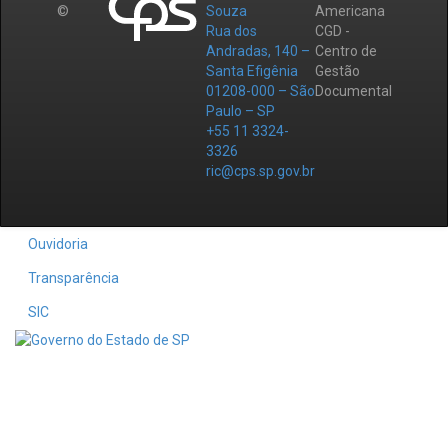
©
Souza
Americana
Rua dos
CGD -
Andradas, 140 –
Centro de
Santa Efigênia
Gestão
01208-000 – São
Documental
Paulo – SP
+55 11 3324-
3326
ric@cps.sp.gov.br
Ouvidoria
Transparência
SIC