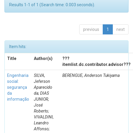
Results 1-1 of 1 (Search time: 0.003 seconds).
previous
1
next
Item hits:
Title
Author(s)
???
itemlist.dc.contributor.advisor???
Engenharia
SILVA,
BERENGUE, Anderson Tukiyama
social:
Jeferson
segurança
Aparecido
da
da; DIAS
informação
JUNIOR,
José
Roberto;
VIVALDINI,
Leandro
Affonso;