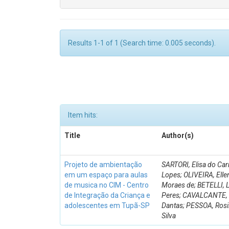
Results 1-1 of 1 (Search time: 0.005 seconds).
Item hits:
Title
Author(s)
Projeto de ambientação
SARTORI, Elisa do Ca
em um espaço para aulas
Lopes; OLIVEIRA, Ellen
de musica no CIM - Centro
Moraes de; BETELLI, L
de Integração da Criança e
Peres; CAVALCANTE, P
adolescentes em Tupã-SP
Dantas; PESSOA, Rosil
Silva