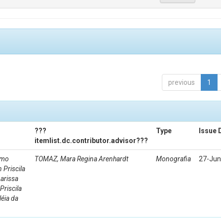
previous
1
???
Type
Issue 
itemlist.dc.contributor.advisor???
rmo
TOMAZ, Mara Regina Arenhardt
Monografia
27-Jun
 Priscila
arissa
riscila
éia da