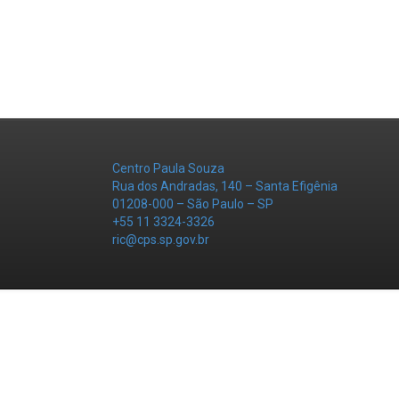
Centro Paula Souza
Rua dos Andradas, 140 – Santa Efigênia
01208-000 – São Paulo – SP
+55 11 3324-3326
ric@cps.sp.gov.br