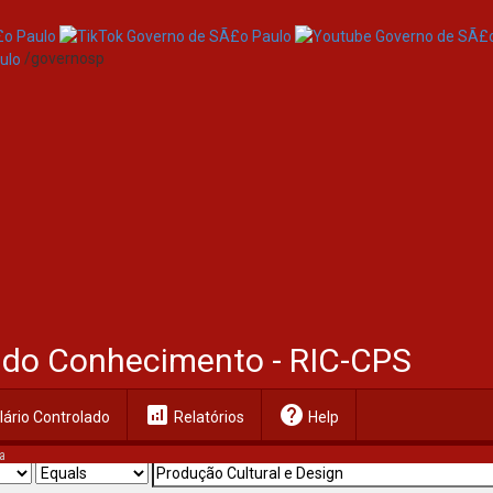
/governosp
al do Conhecimento - RIC-CPS
analytics
help
ário Controlado
Relatórios
Help
a