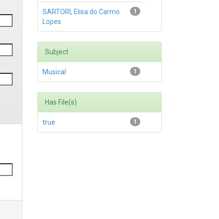
SARTORI, Elisa do Carmo
1
Lopes
Subject
Musical
1
Has File(s)
true
1