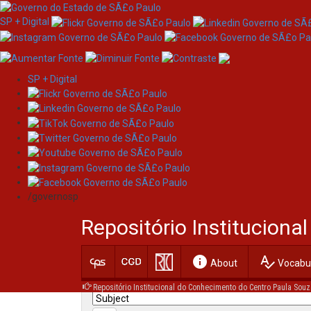
SP + Digital
SP + Digital
Skip
Search
navigation
/governosp
Search:
Repositório Institucion
for
info
spellcheck
Current filters:
About
Vocabul
Repositório Institucional do Conhecimento do Centro Paula Souz