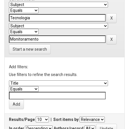
Start a new search
Add filters:
Use filters to refine the search results.
Results/Page
|
Sort items by
In order
Authors/record