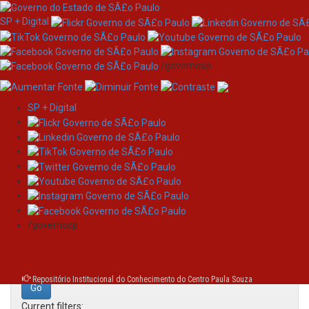
SP + Digital
/governosp
SP + Digital
Skip
Search
navigation
Search:
/governosp
for
Repositório Institucional do Conhecimento do Centro Paula Souza
Current filters: