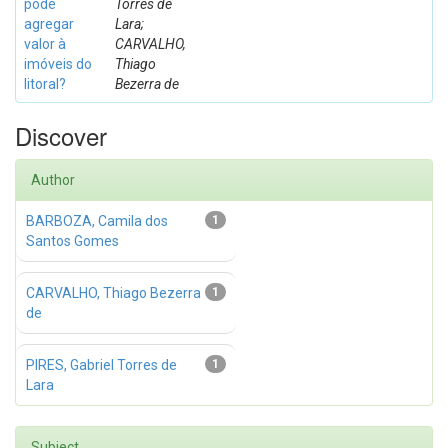
pode
Torres de
agregar
Lara;
valor à
CARVALHO,
imóveis do
Thiago
litoral?
Bezerra de
Discover
Author
BARBOZA, Camila dos
1
Santos Gomes
CARVALHO, Thiago Bezerra
1
de
PIRES, Gabriel Torres de
1
Lara
Subject