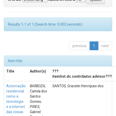
Results 1-1 of 1 (Search time: 0.002 seconds).
previous
1
next
Item hits:
Title
Author(s)
???
itemlist.dc.contributor.advisor???
Automação
BARBOZA,
SANTOS, Graciete Henriques dos
residencial:
Camila dos
como a
Santos
tecnologia
Gomes;
e a internet
PIRES,
das coisas
Gabriel