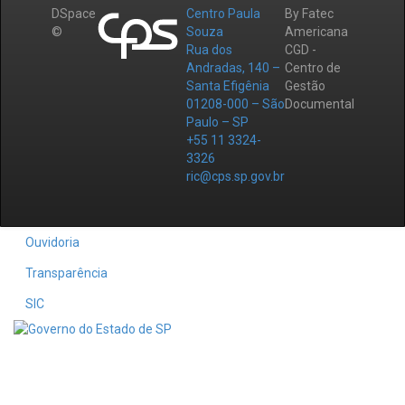
DSpace
Centro Paula
By Fatec
©
Souza
Americana
Rua dos
CGD -
Andradas, 140 –
Centro de
Santa Efigênia
Gestão
01208-000 – São
Documental
Paulo – SP
+55 11 3324-
3326
ric@cps.sp.gov.br
Ouvidoria
Transparência
SIC