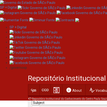
SP + Digital
SP + Digital
Skip
Search
navigation
/governosp
Search:
Repositório Institucion
for
info
spellcheck
Current filters:
About
Vocabul
Repositório Institucional do Conhecimento do Centro Paula Souz