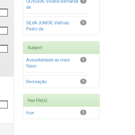
OLIVEIRA, Viviane Bernarda
1
de
SILVA JUNIOR, Valfrido
1
Pedro da
Subject
Acessibilidade ao meio
1
físico
Recreação
1
Has File(s)
true
1