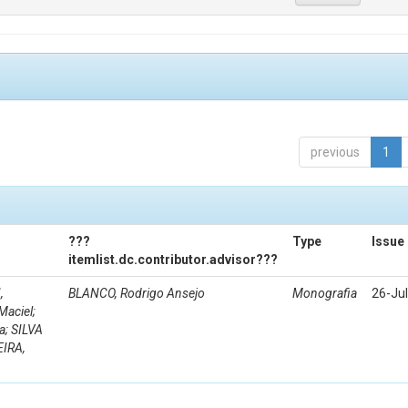
previous
1
???
Type
Issue
itemlist.dc.contributor.advisor???
,
BLANCO, Rodrigo Ansejo
Monografia
26-Ju
Maciel;
a; SILVA
EIRA,