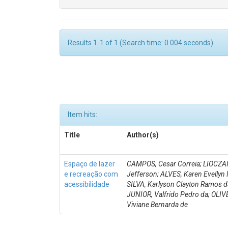
Results 1-1 of 1 (Search time: 0.004 seconds).
Item hits:
Title
Author(s)
Espaço de lazer
CAMPOS, Cesar Correia; LIOCZAI
e recreação com
Jefferson; ALVES, Karen Evellyn 
acessibilidade
SILVA, Karlyson Clayton Ramos d
JUNIOR, Valfrido Pedro da; OLIV
Viviane Bernarda de