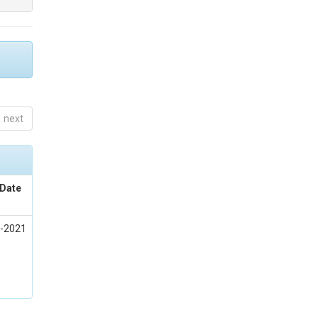
next
 Date
l-2021