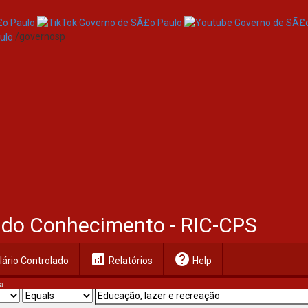
/governosp
al do Conhecimento - RIC-CPS
analytics
help
ário Controlado
Relatórios
Help
a