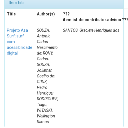
Item hits:
Title
Author(s)
???
itemlist.dc.contributor.advisor??
Projeto Asa
SOUZA,
SANTOS, Graciete Henriques dos
Surf: surf
Antonio
com
Carlos
acessibilidade
Nascimento
digital
de; RONY,
Carlos;
SOUZA,
Joliathan
Coelho de;
CRUZ,
Pedro
Henrique;
RODRIGUES,
Tiago;
WITASKI,
Wellington
Ramos