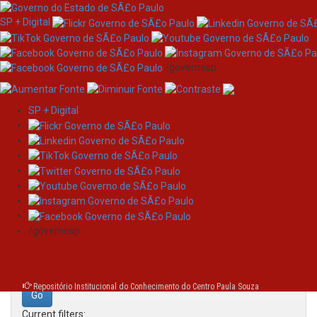
SP + Digital
/governosp
SP + Digital
Skip
Search
navigation
Search:
/governosp
for
Repositório Institucional do Conhecimento do Centro Paula Souza
Current filters: