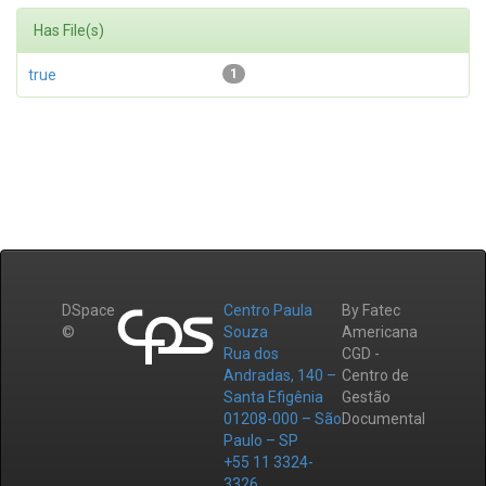
Has File(s)
true
1
DSpace
Centro Paula
By Fatec
©
Souza
Americana
Rua dos
CGD -
Andradas, 140 –
Centro de
Santa Efigênia
Gestão
01208-000 – São
Documental
Paulo – SP
+55 11 3324-
3326